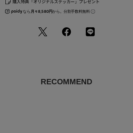
購入特典「オリジナルステッカー」プレゼント
返品について
なら
月々8,580円
から。分割手数料無料
RECOMMEND