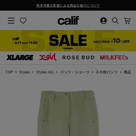
熊本地震の影響による商品お届けについて
ス
ラ
サイトナビゲーション
お気に入り
ログイン・新
検索結果
カ
イ
ド
シ
ョ
ー
を
止
コ
め
ン
る
テ
ン
TOP
Styles
Styles ALL
パンツ・ショーツ
その他パンツ
商品詳
ツ
に
ス
キ
ッ
プ
す
る