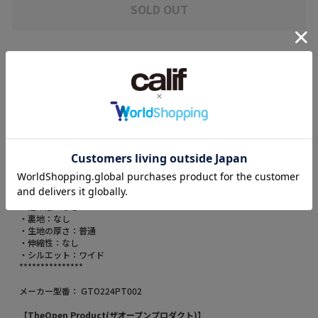
SOLD OUT
取り扱い店舗を探す
アイテム説明
【デザイン】
・ザオープンプロダクトのアルパカ素材をブレンドしたワイドパンツ。
・秋冬に最適な温かみのある生地です。
・チビTなどコンパクトなトップスとの合わせがおすすめです。
***************
・透け感：なし
・裏地：なし
・生地の厚さ：普通
・伸縮性：なし
・シルエット：ワイド
***************
メーカー型番： GTO224PT002
【TheOpen Product(ザオープンプロダクト)】