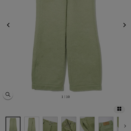
1
｜10