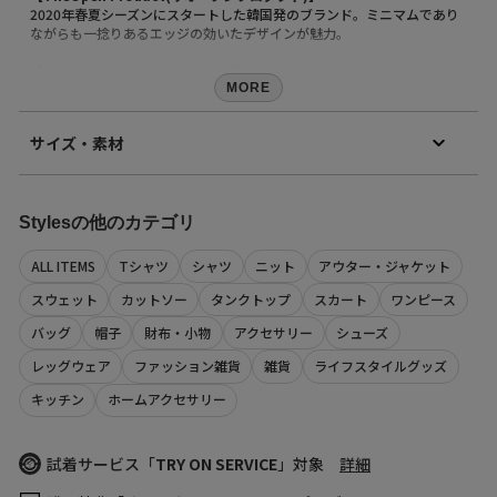
2020年春夏シーズンにスタートした韓国発のブランド。ミニマムであり
ながらも一捻りあるエッジの効いたデザインが魅力。
【Select By Styles(スタイルス)】
MORE
【Styles（スタイルス）】
サイズ・素材
完売カラーは「再入荷」登録がオススメ！
再入荷時にメールまたはLINEでお知らせいたします。
素材
※メールでの再入荷は、会員登録が必要となります
ウール60% アルパカ20% モヘア15% ポリエステル15%
※LINEでの再入荷は、calif LINE公式アカウントの友だち追加が必要とな
Stylesの他のカテゴリ
原産国
ります。
韓国
※再入荷リクエストは商品の再入荷やご予約を保証するものではありま
ALL ITEMS
Tシャツ
シャツ
ニット
アウター・ジャケット
せんのであらかじめご了承ください。
商品コード
スウェット
カットソー
タンクトップ
スカート
ワンピース
192223031004
【取り扱い注意事項】
（店舗でお問い合わせの際には、上記品番をお伝え下さい。）
バッグ
帽子
財布・小物
アクセサリー
シューズ
※画像の商品は光の照射や角度により、実物と色味が異なる場合がござ
います。
レッグウェア
ファッション雑貨
雑貨
ライフスタイルグッズ
また表示のサイズ感と実物は若干異なる場合もございますので、予めご
サイズ
ウエスト
ヒップ
股上
股下
わたり幅
了承ください。
キッチン
ホームアクセサリー
1
70
100
27
77
27
※商品の色味の目安は、商品単体の画像をご参照ください。
※画像の商品はサンプルとなります。実際の商品と色味、仕様、加工、
(cm)
サイズ、素材等が若干異なる場合がございます。
試着サービス「
TRY ON SERVICE
」対象
詳細
サイズの測り方について
※予約商品など一部商品につきましては、生産の都合上、お届け時期が
前後する場合がございます。