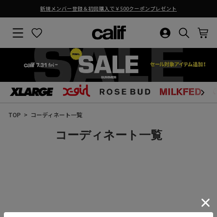
新規メンバー登録＆初回購入で￥500クーポンプレゼント
ス
ラ
サイトナビゲーション
お気に入り
ログイン・新
検索結果
カ
イ
ド
シ
ョ
ー
を
止
コ
め
ン
る
テ
ン
TOP
コーディネート一覧
ツ
に
コーディネート一覧
ス
キ
ッ
プ
す
る