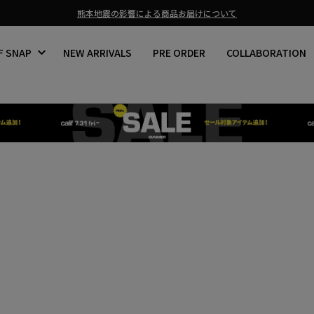
熊本地震の影響による商品お届けについて
ス
ラ
F SNAP
NEW ARRIVALS
PRE ORDER
COLLABORATION
イ
ド
シ
ョ
ー
を
止
め
る