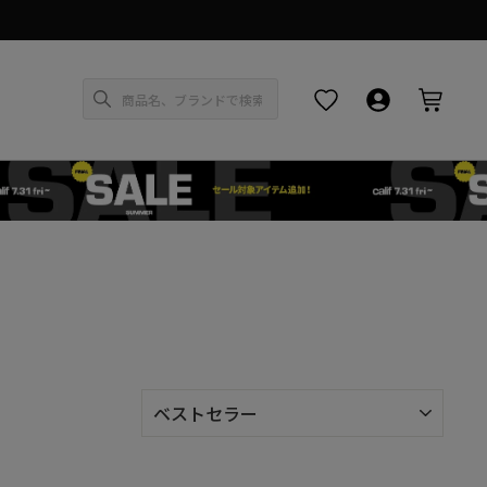
お気に入り
ログイン・新
カー
新
着
順