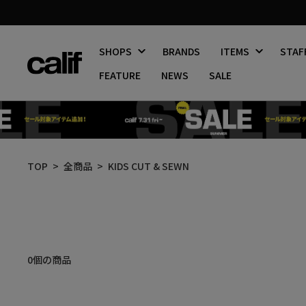
SHOPS
BRANDS
ITEMS
STAF
FEATURE
NEWS
SALE
コ
ン
TOP
全商品
KIDS CUT & SEWN
テ
ン
ツ
に
ス
キ
ッ
絞
0個の商品
プ
り
す
込
る
み