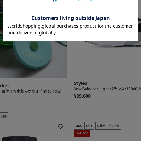
Styles
arket
New Balance/ニューバランス/990V6/M
r】蓋付きお水飲みボウル / mizu bowl
¥39,600
ス対象
KIDS
SALE
試着サービス対象
50%OFF