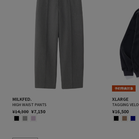
予約特典対象
MILKFED.
XLARGE
HIGH WAIST PANTS
TAGGING VELO
通
SALE
¥14,300
¥7,150
¥16,500
常
PRICE
価
格