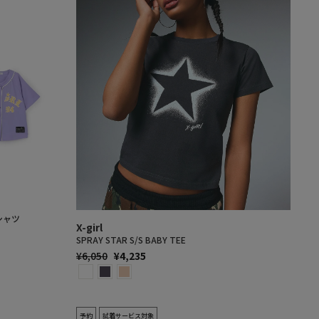
シャツ
X-girl
SPRAY STAR S/S BABY TEE
通
SALE
¥6,050
¥4,235
常
PRICE
価
格
予約
試着サービス対象