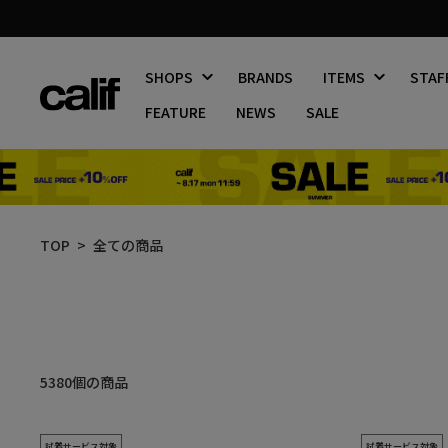
SHOPS
BRANDS
ITEMS
STAF
FEATURE
NEWS
SALE
コ
ン
TOP
全ての商品
テ
ン
ツ
に
ス
キ
ッ
絞
5380個の商品
プ
り
す
込
る
み
試着サービス対象
試着サービス対象