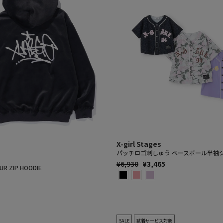
X-girl Stages
パッチロゴ刺しゅう ベースボール半袖
通
SALE
¥6,930
¥3,465
UR ZIP HOODIE
常
PRICE
価
格
SALE
試着サービス対象