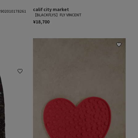
calif city market
902010178261
【BLACKFLYS】FLY VINCENT
¥18,700