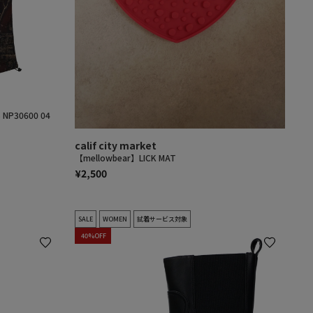
NP30600 04
calif city market
【mellowbear】LICK MAT
¥2,500
SALE
WOMEN
試着サービス対象
40%OFF