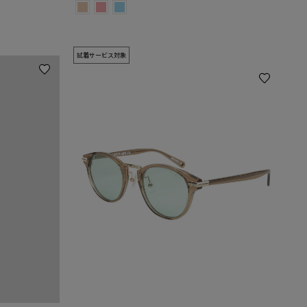
常
PRICE
価
格
試着サービス対象