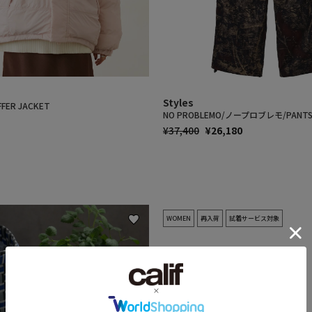
Styles
FFER JACKET
NO PROBLEMO/ノープロブレモ/PANTS 
通
SALE
¥37,400
¥26,180
常
PRICE
価
格
WOMEN
再入荷​
試着サービス対象