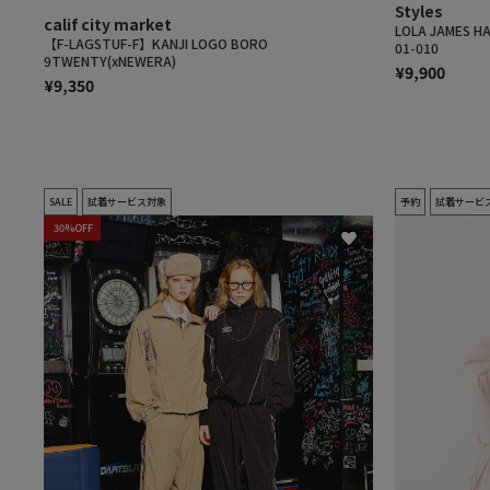
Styles
calif city market
LOLA JAMES
【F-LAGSTUF-F】KANJI LOGO BORO
01-010
9TWENTY(xNEWERA)
¥9,900
¥9,350
SALE
試着サービス対象
予約
試着サービ
30%OFF