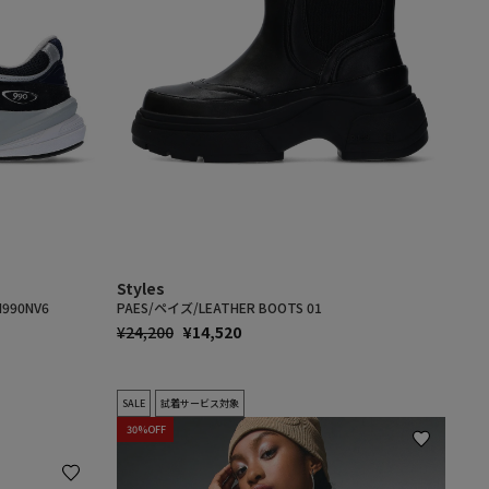
Styles
990NV6
PAES/ペイズ/LEATHER BOOTS 01
通
SALE
¥24,200
¥14,520
常
PRICE
価
格
SALE
試着サービス対象
30%OFF