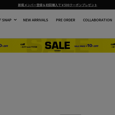
熊本地震の影響による商品お届けについて
ス
ラ
F SNAP
NEW ARRIVALS
PRE ORDER
COLLABORATION
イ
ド
シ
ョ
ー
を
止
め
る