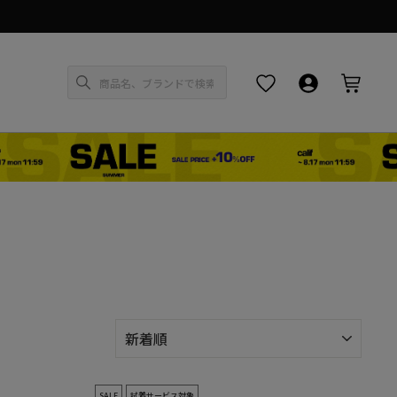
お気に入り
ログイン・新
カー
新
着
順
SALE
試着サービス対象