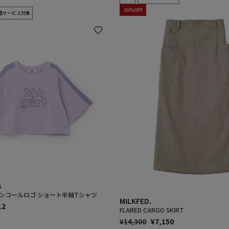
50%OFF
着サービス対象
s
ンコールロゴ ショート半袖Tシャツ
MILKFED.
12
FLARED CARGO SKIRT
E
通
SALE
¥14,300
¥7,150