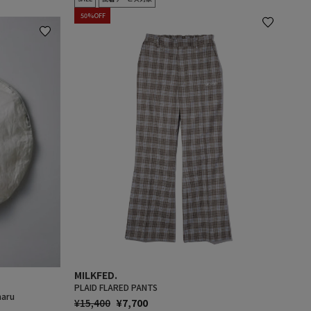
50%OFF
MILKFED.
PLAID FLARED PANTS
aru
通
SALE
¥15,400
¥7,700