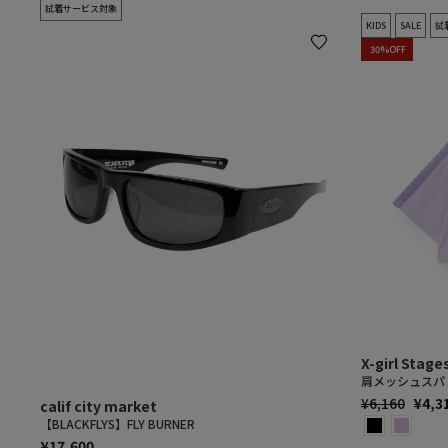
試着サービス対象
KIDS
SALE
試
30%OFF
X-girl Stage
肩メッシュスパ
通
SALE
¥6,160
¥4,3
calif city market
常
PRIC
【BLACKFLYS】FLY BURNER
価
¥17,600