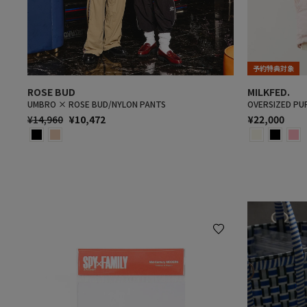
予約特典対象
ROSE BUD
MILKFED.
UMBRO × ROSE BUD/NYLON PANTS
OVERSIZED PU
通
SALE
¥14,960
¥10,472
¥22,000
常
PRICE
価
格