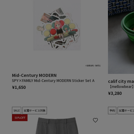
Mid-Century MODERN
SPY×FAMILY Mid-Century MODERN Sticker Set A
calif city m
【mellowbea
¥1,650
¥3,280
SALE
試着サービス対象
予約
試着サービ
50%OFF