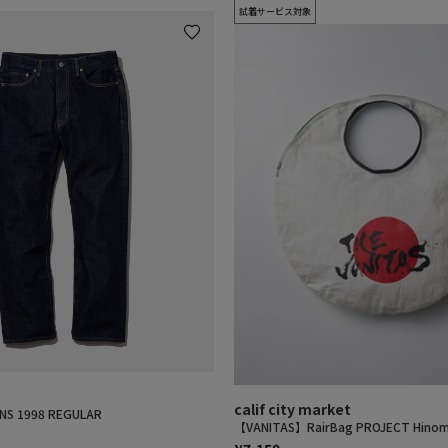
試着サービス対象
calif city market
NS 1998 REGULAR
【VANITAS】RairBag PROJECT Hinom