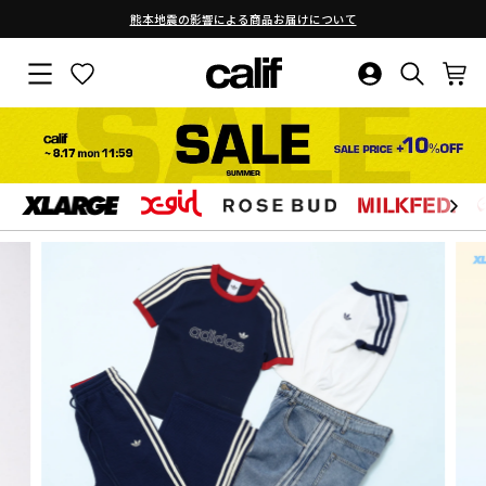
熊本地震の影響による商品お届けについて
ス
ラ
サイトナビゲーション
お気に入り
ログイン・新
検索結果
カ
calif（カ
イ
ド
シ
リ
ョ
ー
を
フ）
止
コ
め
ン
る
テ
公
ン
ツ
式
に
ス
キ
サ
ッ
プ
す
イ
る
ト