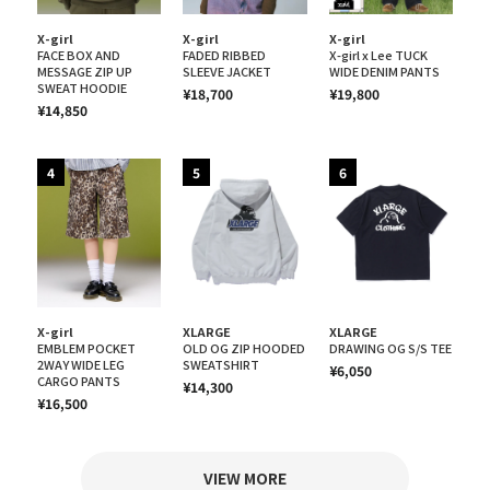
X-girl
X-girl
X-girl
FACE BOX AND
FADED RIBBED
X-girl x Lee TUCK
MESSAGE ZIP UP
SLEEVE JACKET
WIDE DENIM PANTS
SWEAT HOODIE
¥18,700
¥19,800
¥14,850
4
5
6
X-girl
XLARGE
XLARGE
EMBLEM POCKET
OLD OG ZIP HOODED
DRAWING OG S/S TEE
2WAY WIDE LEG
SWEATSHIRT
¥6,050
CARGO PANTS
¥14,300
¥16,500
VIEW MORE