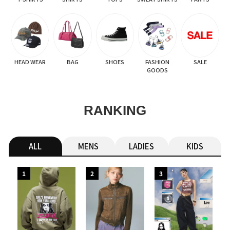
HEAD WEAR
BAG
SHOES
FASHION
SALE
GOODS
RANKING
ALL
MENS
LADIES
KIDS
1
2
3