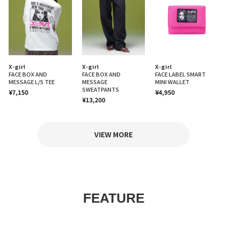
X-girl
X-girl
X-girl
FACE BOX AND
FACE BOX AND
FACE LABEL SMART
MESSAGE L/S TEE
MESSAGE
MINI WALLET
SWEATPANTS
¥7,150
¥4,950
¥13,200
VIEW MORE
FEATURE