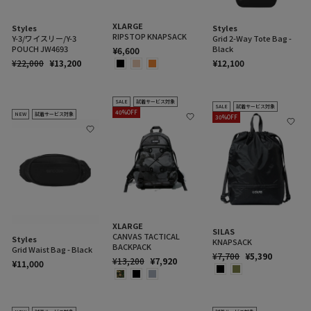
XLARGE
Styles
Styles
RIPSTOP KNAPSACK
Y-3/ワイスリー/Y-3
Grid 2-Way Tote Bag -
POUCH JW4693
Black
¥6,600
通
SALE
¥22,000
¥13,200
¥12,100
常
PRICE
価
格
SALE
試着サービス対象
SALE
試着サービス対象
40%OFF
NEW
試着サービス対象
30%OFF
XLARGE
SILAS
CANVAS TACTICAL
Styles
KNAPSACK
BACKPACK
Grid Waist Bag - Black
通
SALE
¥7,700
¥5,390
通
SALE
¥13,200
¥7,920
¥11,000
常
PRICE
常
PRICE
価
価
格
格