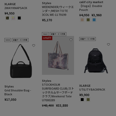
calif city market
Styles
XLARGE
【Vaga】Double
WEEKENDER/ウィークエ
2WAY KNAPSACK
Pouch
ンダー/MESH TOTE
¥4,950
3COL WE-11 79199
通
SALE
¥4,950
¥3,960
常
PRICE
¥5,170
価
格
SALE
試着サービス対象
30%OFF
試着サービス対象
NEW
試着サービス対象
Styles
STOCKHOLM
XLARGE
Styles
SURFBOARD CLUB/スト
UTILITY BACKPACK
Grid Shoulder Bag -
ックホルムサーフボード
Black
¥9,900
クラブ/Weekend Tote
¥17,050
U7000289
通
SALE
¥48,400
¥33,880
常
PRICE
価