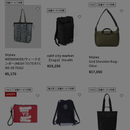
試着サービス対象
NEW
試着サービス対象
試着サービス対象
Styles
calif city market
Styles
WEEKENDER/ウィークエ
【Vaga】Stealth
Grid Shoulder Bag -
ンダー/MESH TOTE RTC
Olive
¥19,250
WE-08 79162
¥17,050
¥5,170
再入荷
試着サービス対象
SALE
試着サービス対象
NEW
試着サービス対象
40%OFF