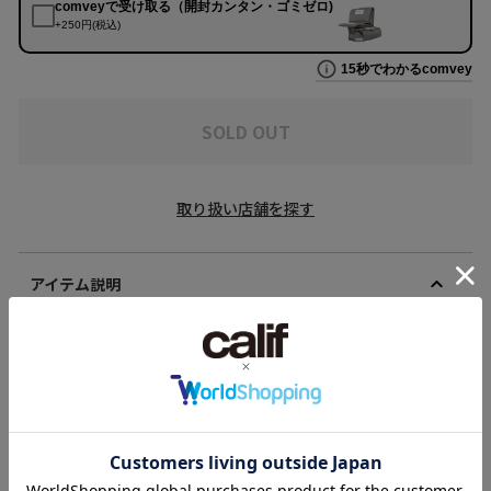
SOLD OUT
取り扱い店舗を探す
アイテム説明
【デザイン】
裏毛のコットン素材を使用した、FACETASMらしいスウェット。
7BARプリントデザインやバックに施されたジップで開閉できる特長的な
デザイン。
サイドジップもうまく使うと、前だけパンツにインするスタイルも出来
上がります。
身幅の広いオーバーシルエット。
メーカー品番：KR-SW-U03