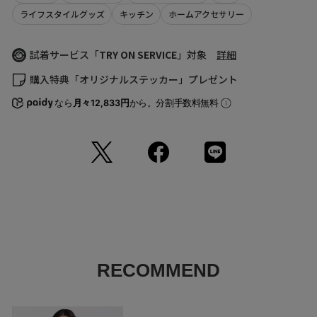
います。
ライフスタイルグッズ
キッチン
ホームアクセサリー
3
70
76
77
48
また表示のサイズ感と実物は若干異なる場合もございますので、予めご
了承ください。
(cm)
・商品の色味の目安は、商品単体の画像をご参照ください。
試着サービス「
TRY ON SERVICE
」対象
詳細
サイズの測り方について
・画像の商品はサンプルとなります。実際の商品と色味、仕様、加工、
サイズ、素材等が若干異なる場合がございます。
購入特典「オリジナルステッカー」プレゼント
・予約商品など一部商品につきましては、生産の都合上、お届け時期が
前後する場合がございます。
なら
月々12,833円
から。分割手数料無料
返品について
RECOMMEND