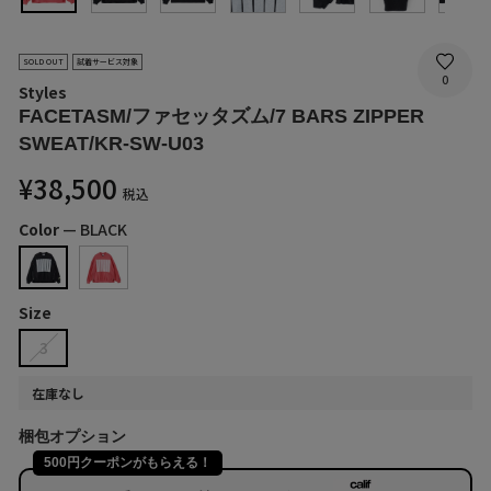
SOLD OUT
試着サービス対象
0
Styles
FACETASM/ファセッタズム/7 BARS ZIPPER
SWEAT/KR-SW-U03
通
¥38,500
税込
常
価
Color
—
BLACK
格
Size
3
在庫なし