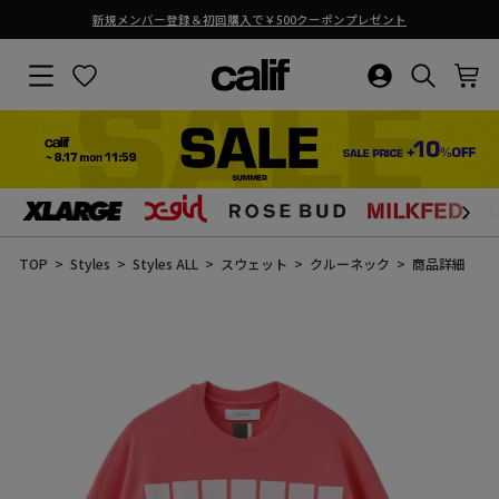
新規メンバー登録＆初回購入で￥500クーポンプレゼント
ス
ラ
サイトナビゲーション
お気に入り
ログイン・新
検索結果
カ
イ
ド
シ
ョ
ー
を
止
コ
め
ン
る
テ
ン
TOP
Styles
Styles ALL
スウェット
クルーネック
商品詳細
ツ
に
ス
キ
ッ
プ
す
る