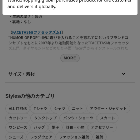
・透け感：なし
・伸縮性：あり
・生地の厚さ：普通
・裏地：なし
【
FACETASM(ファセッタズム)
】
"HUMOR OF POP"=服に遊びを入れることを忘れずにというブランドコ
ンセプトをもとに2007年より始動開始となった"FACETASM(ファセッタ
ズム)"。ダイヤモンドなどの切り子面 "facet" からインストールされた
ブランド名には "様々な見え方" "様々な顔" という意味が込められていま
す。2013年からはランウェイにもデビューさせ、ファッションシーンに
MORE
新たな旋風を巻き起こした。
サイズ・素材
【Styles（スタイルス）】
【再入荷のお知らせ】
素材
完売カラーは「再入荷」登録がオススメ！
本体：綿100%
再入荷時にメールまたはLINEでお知らせいたします。
Stylesの他のカテゴリ
原産国
※メールでの再入荷は、会員登録が必要となります
日本
※LINEでの再入荷は、calif LINE公式アカウントの友だち追加が必要とな
ALL ITEMS
Tシャツ
シャツ
ニット
アウター・ジャケット
ります。
商品コード
※再入荷リクエストは商品の再入荷やご予約を保証するものではありま
カットソー
タンクトップ
パンツ・ショーツ
スカート
191243012015
せんのであらかじめご了承ください。
（店舗でお問い合わせの際には、上記品番をお伝え下さい。）
ワンピース
バッグ
帽子
財布・小物
アクセサリー
【取り扱い注意事項】
シューズ
レッグウェア
ファッション雑貨
雑貨
・画像の商品は光の照射や角度により、実物と色味が異なる場合がござ
サイズ
着丈
肩幅
身幅
袖丈