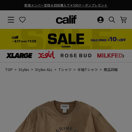
新規メンバー登録＆初回購入で￥500クーポンプレゼント
ス
ラ
サイトナビゲーション
お気に入り
ログイン・新
検索結果
カ
イ
ド
シ
ョ
ー
を
止
コ
め
ン
る
テ
ン
TOP
Styles
Styles ALL
Tシャツ
半袖Tシャツ
商品詳細
ツ
に
ス
キ
ッ
プ
す
る