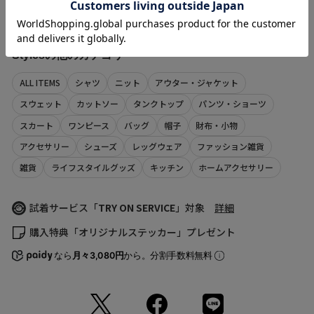
（店舗でお問い合わせの際には、上記品番をお伝え下さい。）
※メールでの再入荷は、会員登録が必要となります
※LINEでの再入荷は、calif LINE公式アカウントの友だち追加が必要とな
ります。
サイズ
着丈
肩幅
身幅
袖丈
※再入荷リクエストは商品の再入荷やご予約を保証するものではありま
M
68
44
52
20.5
Stylesの他のカテゴリ
せんのであらかじめご了承ください。
L
70
52
56
21.5
【取り扱い注意事項】
ALL ITEMS
シャツ
ニット
アウター・ジャケット
※画像の商品は光の照射や角度により、実物と色味が異なる場合がござ
(cm)
スウェット
カットソー
タンクトップ
パンツ・ショーツ
います。
サイズの測り方について
また表示のサイズ感と実物は若干異なる場合もございますので、予めご
スカート
ワンピース
バッグ
帽子
財布・小物
了承ください。
※商品の色味の目安は、商品単体の画像をご参照ください。
アクセサリー
シューズ
レッグウェア
ファッション雑貨
※画像の商品はサンプルとなります。実際の商品と色味、仕様、加工、
サイズ、素材等が若干異なる場合がございます。
雑貨
ライフスタイルグッズ
キッチン
ホームアクセサリー
Sleeve length
20.5cm
Shoulder width
44cm
※予約商品など一部商品につきましては、生産の都合上、お届け時期が
前後する場合がございます。
Width
52cm
返品について
試着サービス「
TRY ON SERVICE
」対象
詳細
購入特典「オリジナルステッカー」プレゼント
なら
月々3,080円
から。分割手数料無料