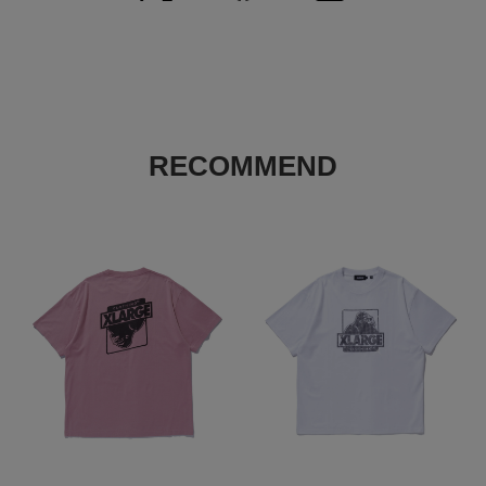
Length
68cm
M
L
RECOMMEND