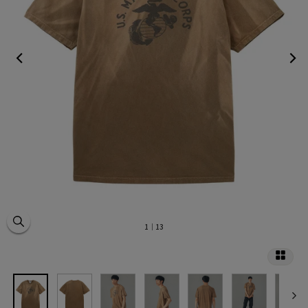
1
｜13