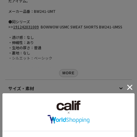
たアイテム。
メーカー品番：BW241-UMT
●同シリーズ
>>
191242031009
BOWWOW USMC SWEAT SHORTS BW241-UMSS
・透け感：なし
・伸縮性：あり
・生地の厚さ：普通
・裏地：なし
・シルエット：ベーシック
【
BOW WOW(バウワウ)
】
様々なカルチャーが交わり、多くのファッションが生まれた90年代。日
MORE
本のファッションで後にも先にも、その時ほどのパワーが溢れる時代は
ない。そんな90年代の空気感を色濃く残し、独自のフィルターを通して
サイズ・素材
体現していくブランド「BOW WOW」。自身が経験してきた背景、その
時代を反映するオマージュ物や、リメイク物、作り込んだ物を得意とし
愛嬌ある服作りをする。表現する者としての追求、探究心は今後も間違
素材
いなく絶える事はない。ブランドコンセプトは、DIGGIN IN THE
本体：綿100%
CRATES。
171cm 66kgRecommended
原産国
L
ホンジュラス
【Styles（スタイルス）】
商品コード
完売カラーは「再入荷」登録がオススメ！
Find out more on your body type
191242011041
再入荷時にメールまたはLINEでお知らせいたします。