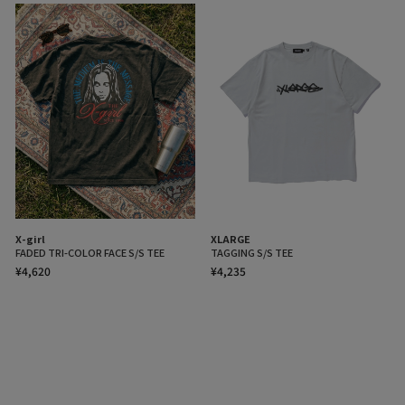
X-girl
XLARGE
FADED TRI-COLOR FACE S/S TEE
TAGGING S/S TEE
¥4,620
¥4,235