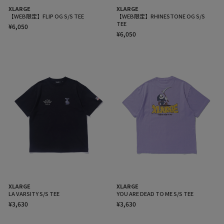
XLARGE
XLARGE
【WEB限定】FLIP OG S/S TEE
【WEB限定】RHINESTONE OG S/S
TEE
¥6,050
¥6,050
XLARGE
XLARGE
LA VARSITY S/S TEE
YOU ARE DEAD TO ME S/S TEE
¥3,630
¥3,630