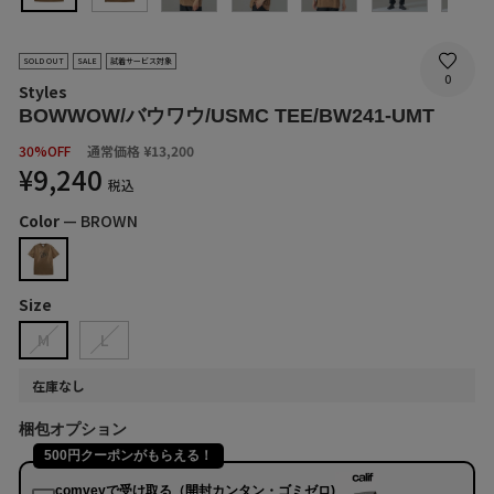
SOLD OUT
SALE
試着サービス対象
0
Styles
BOWWOW/バウワウ/USMC TEE/BW241-UMT
SALE
30%OFF
通常価格
¥13,200
PRICE
¥9,240
税込
Color
—
BROWN
Size
M
L
在庫なし