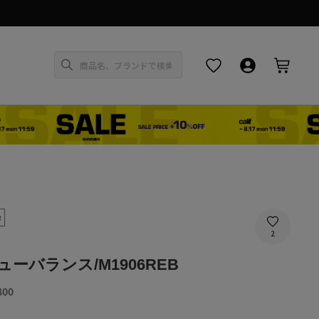
お気に入り
ログイン・新
カー
象
2
/ニューバランス/M1906REB
SALE
800
PRICE