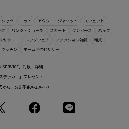
（width）の組み合わせでシューズを選べる、独自の「ウイズサイ
成繊維 ソール：ラバー
開しています。
）】
シャツ
ニット
アウター・ジャケット
スウェット
ップ
パンツ・ショーツ
スカート
ワンピース
バッグ
」登録がオススメ！
LINEでお知らせいたします。
クセサリー
レッグウェア
ファッション雑貨
雑貨
、会員登録が必要となります
calif LINE公式アカウントの友だち追加が必要となります。
の際には、上記品番をお伝え下さい。）
キッチン
ホームアクセサリー
商品の再入荷やご予約を保証するものではありませんのであら
。
N SERVICE
」対象
詳細
て
ステッカー」プレゼント
射や角度により、実物と色味が異なる場合がございます。
実物は若干異なる場合もございますので、予めご了承くださ
円
から。分割手数料無料
、商品単体の画像をご参照ください。
ルとなります。実際の商品と色味、仕様、加工、サイズ、素材
ございます。
品につきましては、生産の都合上、お届け時期が前後する場合