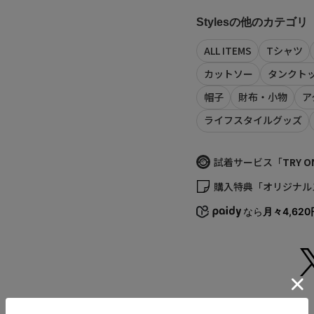
（length）と足囲
アッパー：人工皮革 合
ジングシステム」を展
Stylesの他のカテゴリ
原産国
【Styles（スタイルス
ALL ITEMS
Tシャツ
ベトナム
カットソー
タンクト
完売カラーは「再入荷
再入荷時にメールまたは
商品コード
帽子
財布・小物
ア
※メールでの再入荷は
129241052003
※LINEでの再入荷は、
（店舗でお問い合わせ
ライフスタイルグッズ
※再入荷リクエストは
かじめご了承ください
-
試着サービス「
TRY O
サイズの測り方につい
【取り扱い注意事項】
購入特典「オリジナル
※画像の商品は光の照
また表示のサイズ感と
なら
月々4,620
い。
※商品の色味の目安は
※画像の商品はサンプ
等が若干異なる場合が
※予約商品など一部商
がございます。
返品について