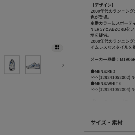
【デザイン】
2000年代のランニング
色が登場。
定番カラーにスポーテ
N ERGYとABZO
地を提供。
2000年代のランニン
イムレスなスタイルを
メーカー品番：M1906R
●MENS:RED
>>>(129241052002) N
●MENS:WHITE
>>>(129241052004) N
【New Balance(ニ
ニューバランスは、ス
ド展開を行なっていま
有名スポーツ選手を宣
サイズ・素材
ために、スポーツに取
製品作りにおいては、
素材