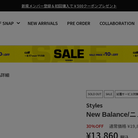
熊本地震の影響による商品お届けについて
ス
ラ
F SNAP
NEW ARRIVALS
PRE ORDER
COLLABORATION
イ
ド
シ
ョ
ー
を
止
め
る
品詳細
SOLD OUT
SALE
試着サービス対
Styles
New Balance
30%OFF
通常価格
¥19,
¥13,860
税込