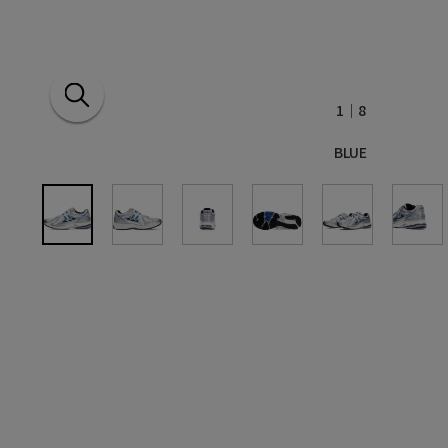
1
｜8
BLUE