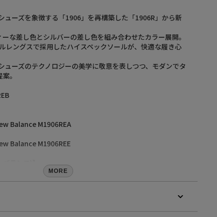
シューズを象徴する「1906」を再構築した「1906R」から新
ィーな差し色とシルバーの差し色を組み合わせたカラー展開。
RBをフルレングスで採用したハイスペックソールが、快適な履き心
グシューズのテクノロジーの美学に敬意を表しつつ、モダンでタ
提案。
EB
ew Balance M1906REA
ew Balance M1906REE
ューバランス)】
ポーツを愛する人全てを応援するというコンセプトで、ブラン
MORE
す。 一流アスリートのためだけに特別な製品作りをしたり、超
伝に起用したりせず、 自己実現や自分の生活のバランスをとる
り組んでいるユーザーにむけて、製品作りを行なっています。
ユーザーの足にフィットするということを第一に考え、 足長