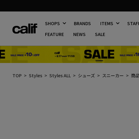
SHOPS
BRANDS
ITEMS
STAF
FEATURE
NEWS
SALE
コ
ン
TOP
Styles
Styles ALL
シューズ
スニーカー
商
テ
ン
ツ
に
ス
キ
ッ
プ
す
る