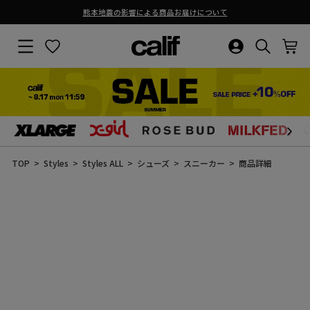
熊本地震の影響による商品お届けについて
ス
ラ
サイトナビゲーション
お気に入り
ログイン・新
検索結果
カ
イ
ド
シ
ョ
ー
を
止
コ
め
ン
る
テ
ン
TOP
Styles
Styles ALL
シューズ
スニーカー
商品詳細
ツ
に
ス
キ
ッ
プ
す
る