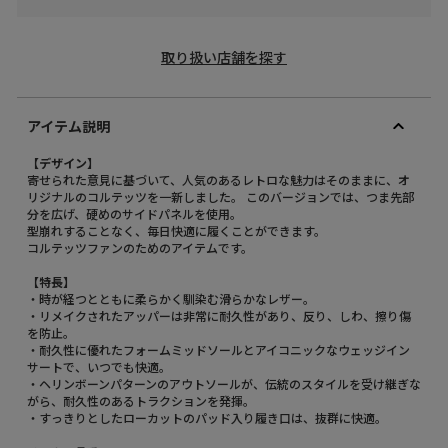
取り扱い店舗を探す
アイテム説明
【デザイン】
寄せられた意見に基づいて、人気のあるレトロな魅力はそのままに、オ
リジナルのコルテッツを一新しました。 このバージョンでは、つま先部
分を広げ、硬めのサイドパネルを使用。
型崩れすることなく、毎日快適に履くことができます。
コルテッツファンのためのアイテムです。
【特長】
・時が経つとともに柔らかく馴染む滑らかなレザー。
・リメイクされたアッパーは非常に耐久性があり、反り、しわ、擦り傷
を防止。
・耐久性に優れたフォームミッドソールとアイコニックなウェッジイン
サートで、いつでも快適。
・ヘリンボーンパターンのアウトソールが、伝統のスタイルを受け継ぎな
がら、耐久性のあるトラクションを発揮。
・すっきりとしたローカットのパッド入り履き口は、抜群に快適。