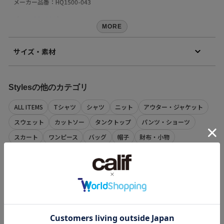
メーカー品番：HQ1500-043
【
NIKE(ナイキ)
】
アメリカ合衆国オレゴン州に本社を置く、スニーカーやスポーツウェア
MORE
などスポーツ関連商品を扱うトップスポーツブランドとして知られる世
界的企業。
サイズ・素材
ニューヨーク証券取引所に上場。イノベーションを意識した商品展開に
より、今や世界のトップに君臨するスポーツ＆フィットネスカンパニ
ー。
素材
アッパー：天然皮革 合成皮革 合成繊維 ソール：ラバー
【Styles（スタイルス）】
Stylesの他のカテゴリ
原産国
インドネシア
【再入荷のお知らせ】
ALL ITEMS
Tシャツ
シャツ
ニット
アウター・ジャケット
完売カラーは「再入荷」登録がオススメ！
商品コード
再入荷時にメールまたはLINEでお知らせいたします。
スウェット
カットソー
タンクトップ
パンツ・ショーツ
128243052079
※メールでの再入荷は、会員登録が必要となります
（店舗でお問い合わせの際には、上記品番をお伝え下さい。）
スカート
ワンピース
バッグ
帽子
財布・小物
※LINEでの再入荷は、calif LINE公式アカウントの友だち追加が必要とな
ります。
-
アクセサリー
レッグウェア
ファッション雑貨
雑貨
※再入荷リクエストは商品の再入荷やご予約を保証するものではありま
せんのであらかじめご了承ください。
サイズの測り方について
ライフスタイルグッズ
キッチン
ホームアクセサリー
【取り扱い注意事項】
・画像の商品は光の照射や角度により、実物と色味が異なる場合がござ
試着サービス「
TRY ON SERVICE
」対象
詳細
います。
また表示のサイズ感と実物は若干異なる場合もございますので、予めご
購入特典「オリジナルステッカー」プレゼント
了承ください。
・商品の色味の目安は、商品単体の画像をご参照ください。