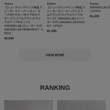
Styles
Styles
Styles
【シューズメンテナンス用品 ス
【シューズメンテナンス用品 ス
SNEAKER LAB S
ニーカークリーナー/スニーカ
ニーカークリーナー/プレミア
-12 PACK
ープロテクター/オドプロテク
ムブラシ/トライアルワイプの
¥1,430
ター/プレミアムブラシ/トライ
セット】SNEAKER LAB/スニー
アルワイプのセット】
カーラボ/ SNEAKER LAB BASIC
SNEAKER LAB/スニーカーラボ/
KIT - 2 PIECE
SNEAKER LAB PREMIUM KIT - 4
¥1,540
PIECE
¥2,640
VIEW MORE
RANKING