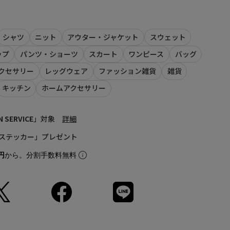
スポーツ＆フィットネスカンパニー。
然皮革 合成樹脂 ソール：ラバー
）】
シャツ
ニット
アウター・ジャケット
スウェット
ップ
パンツ・ショーツ
スカート
ワンピース
バッグ
」登録がオススメ！
LINEでお知らせいたします。
クセサリー
レッグウェア
ファッション雑貨
雑貨
、会員登録が必要となります
calif LINE公式アカウントの友だち追加が必要となります。
の際には、上記品番をお伝え下さい。）
キッチン
ホームアクセサリー
商品の再入荷やご予約を保証するものではありませんのであら
。
N SERVICE
」対象
詳細
て
ステッカー」プレゼント
射や角度により、実物と色味が異なる場合がございます。
実物は若干異なる場合もございますので、予めご了承くださ
円
から。分割手数料無料
、商品単体の画像をご参照ください。
ルとなります。実際の商品と色味、仕様、加工、サイズ、素材
ございます。
品につきましては、生産の都合上、お届け時期が前後する場合