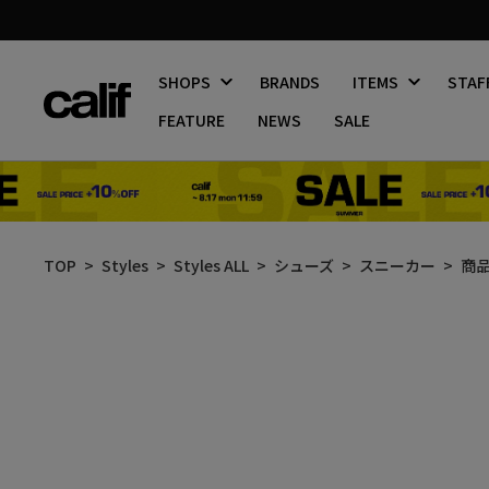
SHOPS
BRANDS
ITEMS
STAF
FEATURE
NEWS
SALE
コ
ン
TOP
Styles
Styles ALL
シューズ
スニーカー
商
テ
ン
ツ
に
ス
キ
ッ
プ
す
る