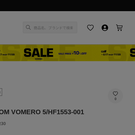
お気に入り
ログイン・新
カー
象
0
M VOMERO 5/HF1553-001
SALE
230
PRICE