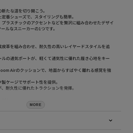
分の新たな道を切り開こう。
た定番シューズで、スタイリングも簡単。
、プラスチックのアクセントなどを贅沢に組み合わせたデザイ
クールなスニーカーの1つです。
成皮革を組み合わせ、耐久性の高いレイヤードスタイルを追
ールの通気ポートが、軽くて通気性に優れた履き心地をキー
oom Airのクッションで、地面からすばやく離れる感覚を強
ク製ケージでサポート性を提供。
が、耐久性に優れたトラクションを発揮。
001
MORE
ン州に本社を置く、スニーカーやスポーツウェアなどスポーツ
スポーツブランドとして知られる世界的企業。
所に上場。イノベーションを意識した商品展開により、今や世