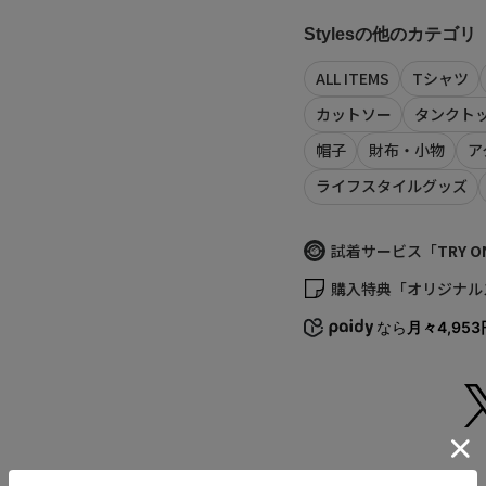
界のトップに君臨する
アッパー：合成繊維 天
Stylesの他のカテゴリ
【Styles（スタイルス
原産国
ALL ITEMS
Tシャツ
ベトナム
【再入荷のお知らせ】
カットソー
タンクト
完売カラーは「再入荷
再入荷時にメールまたは
商品コード
帽子
財布・小物
ア
※メールでの再入荷は
128243052054
※LINEでの再入荷は、
（店舗でお問い合わせ
ライフスタイルグッズ
※再入荷リクエストは
かじめご了承ください
-
試着サービス「
TRY O
サイズの測り方につい
【取り扱い注意事項】
購入特典「オリジナル
・画像の商品は光の照
また表示のサイズ感と
なら
月々4,953
い。
・商品の色味の目安は
・画像の商品はサンプ
等が若干異なる場合が
・予約商品など一部商
がございます。
返品について