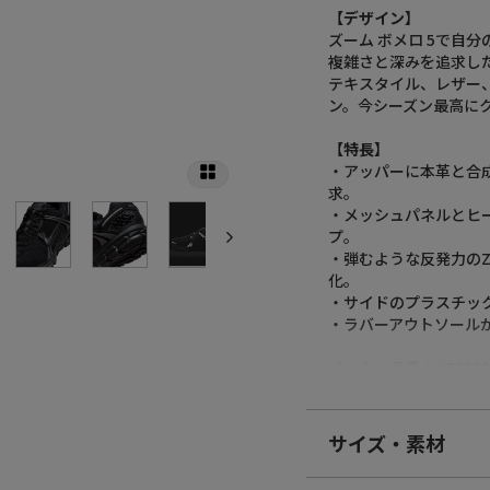
【デザイン】
ズーム ボメロ 5で自
複雑さと深みを追求し
テキスタイル、レザー
ン。今シーズン最高に
【特長】
・アッパーに本革と合
求。
・メッシュパネルとヒ
プ。
・弾むような反発力のZ
化。
・サイドのプラスチッ
・ラバーアウトソール
メーカー品番：HF1553-
【
NIKE(ナイキ)
】
アメリカ合衆国オレゴ
サイズ・素材
関連商品を扱うトップ
ニューヨーク証券取引
素材