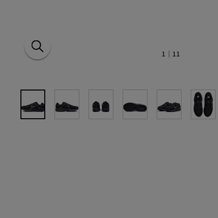
1
｜11