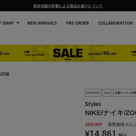
熊本地震の影響による商品お届けについて
ス
ラ
F SNAP
NEW ARRIVALS
PRE ORDER
COLLABORATION
イ
ド
シ
ョ
ー
を
止
め
る
品詳細
SOLD OUT
SALE
試着サービス対
Styles
NIKE/ナイキ/ZOO
30%OFF
通常価格
¥21,
¥14,861
税込