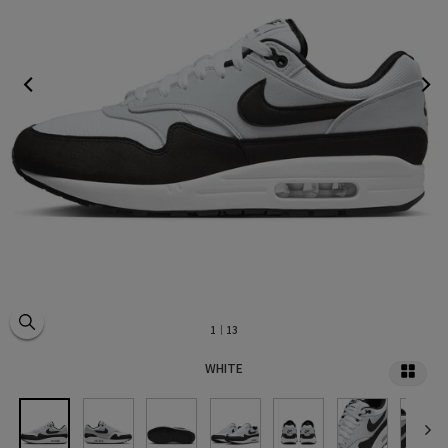
1
｜13
WHITE