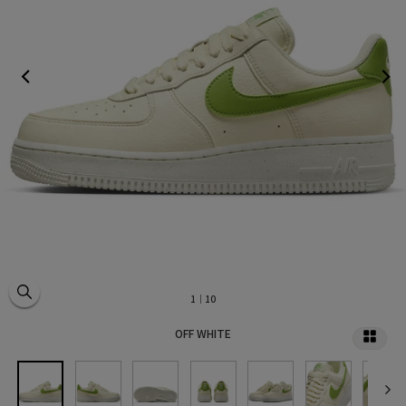
1
｜10
OFF WHITE