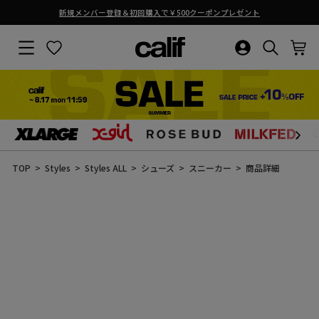
熊本地震の影響による商品お届けについて
ス
ラ
サイトナビゲーション
お気に入り
ログイン・新
検索結果
カ
イ
ド
シ
ョ
ー
を
止
コ
め
ン
る
テ
ン
TOP
Styles
Styles ALL
シューズ
スニーカー
商品詳細
ツ
に
ス
キ
ッ
プ
す
る