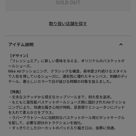
SOLD OUT
取り扱い店舗を探す
アイテム説明
【デザイン】
「フレッシュエア」に新しい意味を与える、オリジナルのバスケットボ
ールシューズ。
Nike Airクッショニング、クラシックな構造、長年愛され続けるスタイル
で人気を博しているシューズに、通気性に優れたキャンバス、刺繍のディ
テール、春らしいカラーで日が延びる時期の印象を加えました。
【特長】
・丈夫なステッチから頑丈なカップソールまで、耐久性を追求。
・もともと高性能バスケットボールシューズ用に設計されたAirクッショ
ニングにより、快適な履き心地が持続。足首周りとシュータンにパッド
を入れて柔らかさをプラス。
・ラバーアウトソールに伝統的なバスケットボール用ピボットサークル
を配して、必要な部分のトラクションを強化。
・すっきりとしたローカットのパッド入り履き口は、抜群に快適。