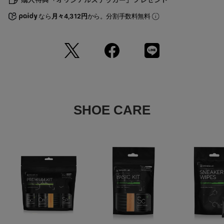
また表示のサイズ感と実物は若干異なる場合もございますので、予めご
了承ください。
なら
月々4,312円
から。分割手数料無料
※商品の色味の目安は、商品単体の画像をご参照ください。
※画像の商品はサンプルとなります。実際の商品と色味、仕様、加工、
サイズ、素材等が若干異なる場合がございます。
※予約商品など一部商品につきましては、生産の都合上、お届け時期が
前後する場合がございます。
返品について
SHOE CARE