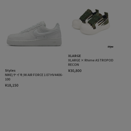
XLARGE
XLARGE × Rhime ASTROPOD
RECON
¥30,800
Styles
NIKE/ナイキ/W AIR FORCE 1 07 HV4406-
100
¥18,150