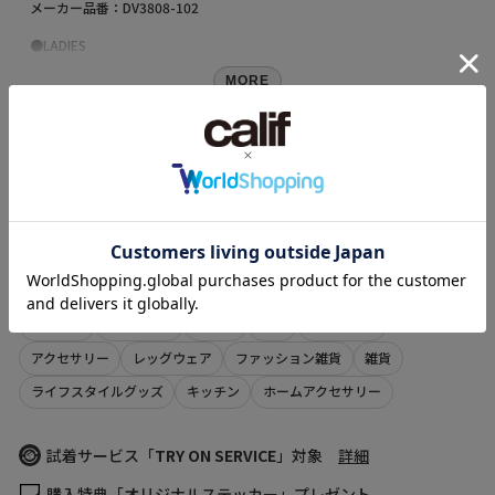
メーカー品番：DV3808-102
●LADIES
>>128241052044 NIKE AIR FORCE 1 07 NN DV3808-102
MORE
【
NIKE(ナイキ)
】
アメリカ合衆国オレゴン州に本社を置く、スニーカーやスポーツウェア
サイズ・素材
などスポーツ関連商品を扱うトップスポーツブランドとして知られる世
界的企業。
ニューヨーク証券取引所に上場。イノベーションを意識した商品展開に
素材
より、今や世界のトップに君臨するスポーツ＆フィットネスカンパニ
アッパー：合成皮革 ソール：ラバー
ー。
Stylesの他のカテゴリ
原産国
インドネシア
【Styles（スタイルス）】
ALL ITEMS
Tシャツ
シャツ
ニット
アウター・ジャケット
商品コード
完売カラーは「再入荷」登録がオススメ！
スウェット
カットソー
タンクトップ
パンツ・ショーツ
128241052100
再入荷時にメールまたはLINEでお知らせいたします。
（店舗でお問い合わせの際には、上記品番をお伝え下さい。）
スカート
ワンピース
バッグ
帽子
財布・小物
※メールでの再入荷は、会員登録が必要となります
※LINEでの再入荷は、calif LINE公式アカウントの友だち追加が必要とな
-
アクセサリー
レッグウェア
ファッション雑貨
雑貨
ります。
※再入荷リクエストは商品の再入荷やご予約を保証するものではありま
サイズの測り方について
ライフスタイルグッズ
キッチン
ホームアクセサリー
せんのであらかじめご了承ください。
【取り扱い注意事項】
試着サービス「
TRY ON SERVICE
」対象
詳細
※画像の商品は光の照射や角度により、実物と色味が異なる場合がござ
います。
購入特典「オリジナルステッカー」プレゼント