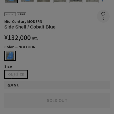
SOLD OUT
大型家具
0
Mid-Century MODERN
Side Shell / Cobalt Blue
通
¥132,000
税込
常
価
Color
—
NOCOLOR
格
Size
ONE SIZE
在庫なし
SOLD OUT