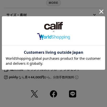
Cobalt Blue
MORE
＜この商品に関する注意事項＞
サイズ・素材
※ベース（脚）は別売りですので、座面のみの価格です。
※Vintage品の為、細かなスレやキズがございます。また、商品の撮影環
境の影響やご覧頂くモニター環境などで画面の色は実際の色と異なって
素材
いる場合がございます。
-
Mid-Century MODERNの他のカテゴリ
原産国
【Mid-Century MODERN（ミッドセンチュリーモダン）】
-
ALL ITEMS
Tシャツ
バッグ
アクセサリー
ファッション雑貨
【再入荷のお知らせ】
商品コード
完売カラーは「再入荷」登録がオススメ！
雑貨
ライフスタイルグッズ
ソファ
テーブル
ライティング
120230101121
再入荷時にメールまたはLINEでお知らせいたします。
（店舗でお問い合わせの際には、上記品番をお伝え下さい。）
ストレージ
キッチン
ホームアクセサリー
※メールでの再入荷は、会員登録が必要となります。
※LINEでの再入荷は、calif LINE公式アカウントの友だち追加が必要とな
-
ります。
※アプリでの再入荷は、アプリのダウンロード・ログインが必要です。
購入特典「オリジナルステッカー」プレゼント
サイズの測り方について
※再入荷リクエストは商品の再入荷やご予約を保証するものではありま
せんのであらかじめご了承ください。
なら
月々44,000円
から。分割手数料無料
【取り扱い注意事項】
・画像の商品は光の照射や角度により、実物と色味が異なる場合がござ
います。
また表示のサイズ感と実物は若干異なる場合もございますので、予めご
了承ください。
・商品の色味の目安は、商品単体の画像をご参照ください。