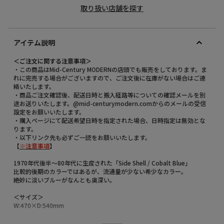
取り扱い店舗を探す
アイテム説明
＜ご注文に関する注意事項＞
・この商品はMid-Century MODERNの店頭でも販売をしております。ま
れに完売する場合がございますので、ご注文後に在庫がない場合はご連
絡いたします。
・商品ご注文確認後、配送日時と搬入経路等についての確認メールを別
途お送りいたします。@mid-centurymodern.comからのメールの受信
設定をお願いいたします。
・購入ページにて配送希望日時を指定された場合、日時指定は無効とな
ります。
・以下リンク先も必ずご一読をお願いいたします。
【
※注意事項
】
1970年代後半～80年代に生産された「Side Shell / Cobalt Blue」
比較的後期のカラーではあるが、流通量が少ない希少なカラー。
絶妙に淡いブルーがなんとも奥深い。
＜サイズ＞
W:470×D:540mm
＜カラー＞