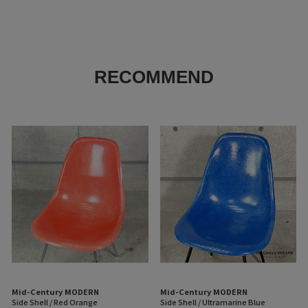
・画像の商品はサンプルとなります。実際の商品と色味、仕様、加工、
サイズ、素材等が若干異なる場合がございます。
・予約商品など一部商品につきましては、生産の都合上、お届け時期が
前後する場合がございます。
返品について
RECOMMEND
Mid-Century MODERN
Mid-Century MODERN
Side Shell / Red Orange
Side Shell / Ultramarine Blue