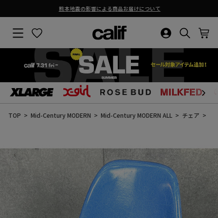
熊本地震の影響による商品お届けについて
ス
ラ
サイトナビゲーション
お気に入り
ログイン・新
検索結果
カ
イ
ド
シ
ョ
ー
を
止
コ
め
ン
る
テ
ン
TOP
Mid-Century MODERN
Mid-Century MODERN ALL
チェア
イ
ツ
に
ス
キ
ッ
プ
す
る