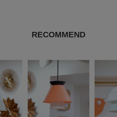
・画像の商品は光の照
また表示のサイズ感と
い。
・商品の色味の目安は
・画像の商品はサンプ
等が若干異なる場合が
・予約商品など一部商
RECOMMEND
がございます。
返品について