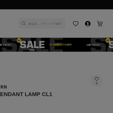
お気に入り
ログイン・新
カー
0
ERN
 PENDANT LAMP CL1