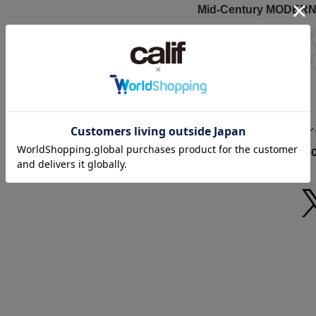
-
・電球交換：可能
Mid-Century MO
・取り付け仕様：引掛
原産国
・標準コード長：2000(
ALL ITEMS
Tシャツ
-
・PSE 表示：有
ライフスタイルグッズ
・生産国：日本(シェー
※シリコンシェード水
商品コード
ホームアクセサリー
119220105018
＜サイズ＞
（店舗でお問い合わせ
直径:180×H:180mm
購入特典「オリジナル
-
【Mid-Century 
なら
月々10,34
サイズの測り方につい
【再入荷のお知らせ】
完売カラーは「再入荷
再入荷時にメールまたは
※メールでの再入荷は
※LINEでの再入荷は、
※アプリでの再入荷は
※再入荷リクエストは
かじめご了承ください
【取り扱い注意事項】