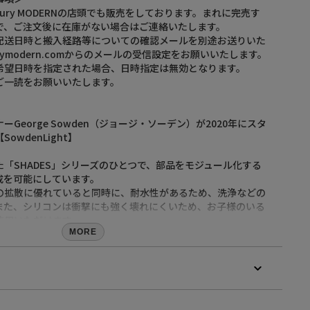
ntury MODERNの店頭でも販売をしております。まれに完売す
で、ご注文後に在庫がない場合はご連絡いたします。
配送日時と搬入経路等についての確認メールを別途お送りいた
urymodern.comからのメールの受信設定をお願いいたします。
希望日時を指定された場合、日時指定は無効となります。
ご一読をお願いいたします。
George Sowden（ジョージ・ソーデン）が2020年にスタ
wdenLight】
「SHADES」シリーズのひとつで、部品をモジュール化する
成を可能にしています。
の拡散に優れていると同時に、耐水性があるため、洗浄などの
また、シリコンは衝撃にも強く壊れにくいため、お子様のいる
使用いただけます。
MORE
年間
（E26）