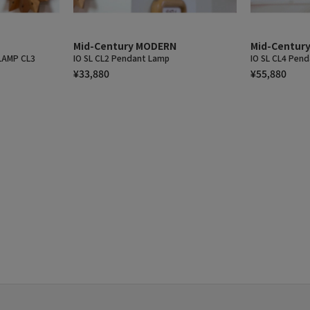
Mid-Century MODERN
Mid-Centur
LAMP CL3
IO SL CL2 Pendant Lamp
IO SL CL4 Pen
¥33,880
¥55,880