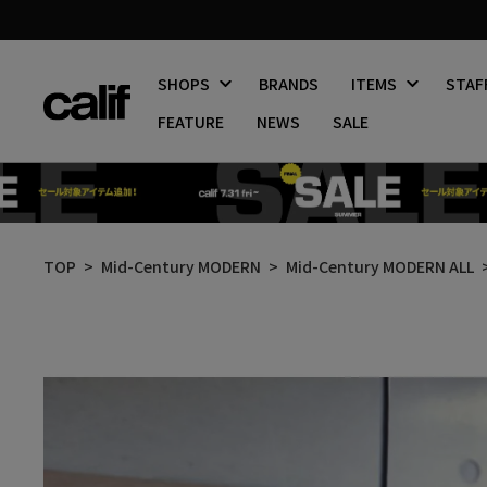
SHOPS
BRANDS
ITEMS
STAF
FEATURE
NEWS
SALE
コ
ン
TOP
Mid-Century MODERN
Mid-Century MODERN ALL
テ
ン
ツ
に
ス
キ
ッ
プ
す
る