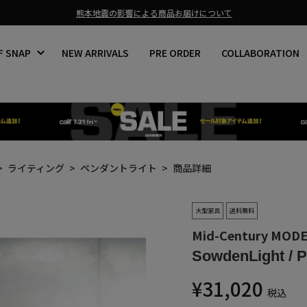
熊本地震の影響による商品お届けについて
ス
ラ
F SNAP
NEW ARRIVALS
PRE ORDER
COLLABORATION
イ
ド
シ
ョ
ー
を
止
め
る
ライティング
ペンダントライト
商品詳細
大型家具
送料無料
Mid-Century MOD
SowdenLight /
通
¥31,020
税込
常