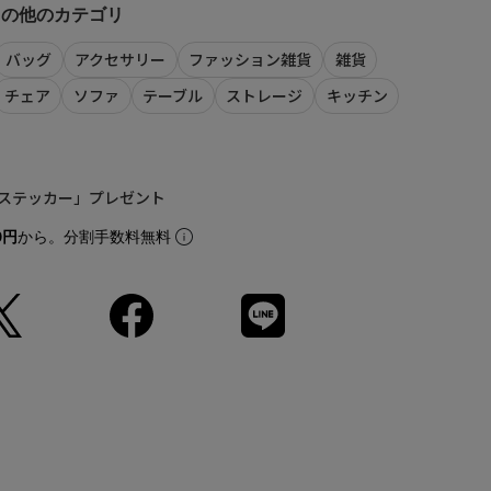
DERNの他のカテゴリ
けシーリング
mm)
バッグ
アクセサリー
ファッション雑貨
雑貨
チェア
ソファ
テーブル
ストレージ
キッチン
ド：中国）
洗い可
の際には、上記品番をお伝え下さい。）
ステッカー」プレゼント
MODERN（ミッドセンチュリーモダン）】
0円
から。分割手数料無料
て
」登録がオススメ！
LINEでお知らせいたします。
、会員登録が必要となります。
calif LINE公式アカウントの友だち追加が必要となります。
、アプリのダウンロード・ログインが必要です。
商品の再入荷やご予約を保証するものではありませんのであら
。