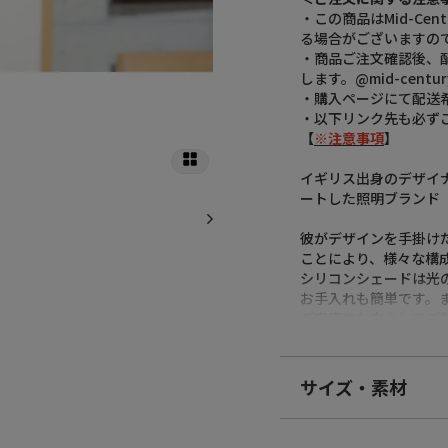
・この商品はMid-Ce
る場合がございますの
・商品ご注文確認後、
します。@mid-cent
・購入ページにて配送
・以下リンク先も必ず
【
※注意事項
】
イギリス出身のデザイナー
ートした照明ブランド【So
彼がデザインを手掛けた
ことにより、様々な構
シリコンシェードは光
お手入れも簡単です。
ご家庭でも安心してご
・製品保証の期間：1
・保証書：有
サイズ・素材
・電球同梱：有
・電球の種類：LED 7Ｗ
素材
・LED：対応