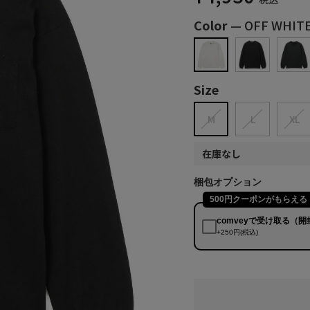
Color
—
OFF WHIT
Size
M
L
XL
在庫なし