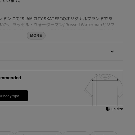
しています。
】
ドンにて”SLAM CITY SKATES”のオリジナルブランドであ
ていた、ラッセル・ウォーターマン/ Russell Watermanとソフ
 Sofia Maria Pranteraの2人が独立し立ち上げたロンドン
ド。
MORE
トリート」と「ストリートシック」をコンセプトに、上品な雰
ウェアを提案。
dmaria.com/
」登録がオススメ！
ommended
LINEでお知らせいたします。
、会員登録が必要となります
calif LINE公式アカウントの友だち追加が必要となります。
ur body type
商品の再入荷やご予約を保証するものではありませんのであら
。
の際には、上記品番をお伝え下さい。）
洗濯表示を必ずご確認の上、ご使用下さい。
射や角度により、実物と色味が異なる場合がございます。
着丈
肩幅
身幅
袖丈
実物は若干異なる場合もございますので、予めご了承くださ