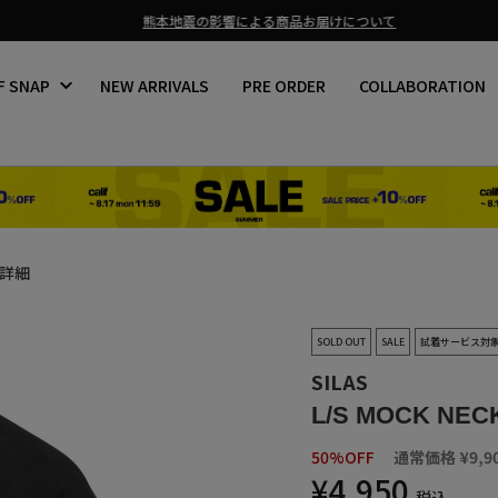
熊本地震の影響による商品お届けについて
ス
ラ
F SNAP
NEW ARRIVALS
PRE ORDER
COLLABORATION
イ
ド
シ
ョ
ー
を
止
め
る
詳細
SOLD OUT
SALE
試着サービス対
SILAS
L/S MOCK NEC
50%OFF
通常価格
¥9,9
¥4,950
税込