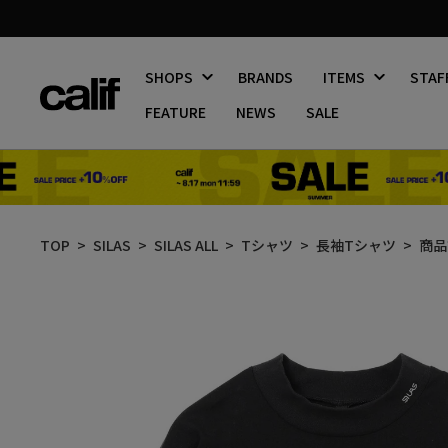
SHOPS
BRANDS
ITEMS
STAF
FEATURE
NEWS
SALE
コ
ン
TOP
SILAS
SILAS ALL
Tシャツ
長袖Tシャツ
商品
テ
ン
ツ
に
ス
キ
ッ
プ
す
る