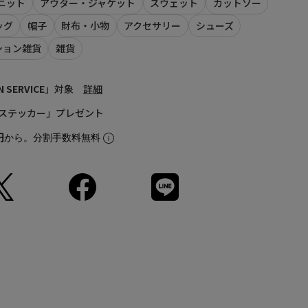
ニット
アウター・ジャケット
スウェット
カットソー
69
53
58
59
、商品単体の画像をご参照ください。
ッグ
帽子
財布・小物
アクセサリー
シューズ
ルとなります。実際の商品と色味、仕様、加工、サイズ、素材
ション雑貨
雑貨
72
56
61
60
ございます。
品につきましては、生産の都合上、お届け時期が前後する場合
75
59
64
61
N SERVICE
」対象
詳細
(cm)
ステッカー」プレゼント
て
円
から。分割手数料無料
Sleeve length
60cm
houlder width
56cm
Width
61cm
Length
72cm