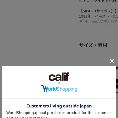
※オフホワイトで計測
【SILAS（サイラス）
1998年、イースト・ロン
る”Holmes”に携わっ
ィア・マリア・プランテラ/
発のストリートブラン
「イーストロンドンス
囲気を持つストリート
サイズ・素材
https://www.silasan
素材
【再入荷のお知らせ】
綿100%
完売カラーは「再入荷
171cm 66kgRec
再入荷時にメールまたは
L
原産国
※メールでの再入荷は
中国
※LINEでの再入荷は、
Find out more on yo
※再入荷リクエストは
かじめご了承ください
商品コード
110243013002
【取り扱い注意事項】
（店舗でお問い合わせ
・アテンションタグ・
SILASの他のカテゴリ
・画像の商品は光の照
サイズ
また表示のサイズ感と