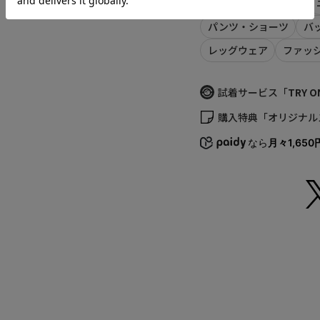
ALL ITEMS
シャツ
い。
M
・商品の色味の目安は
パンツ・ショーツ
バ
・画像の商品はサンプ
レッグウェア
ファッ
L
等が若干異なる場合が
・予約商品など一部商
XL
がございます。
試着サービス「
TRY O
返品について
購入特典「オリジナル
サイズの測り方につい
なら
月々1,650
S