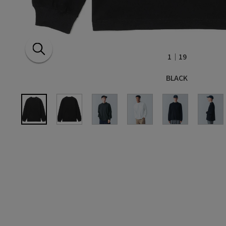
1
｜19
BLACK