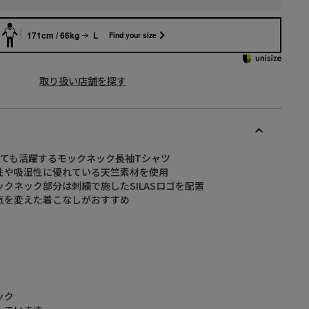
171cm / 66kg
L
Find your size
取り扱い店舗を探す
しても活躍するモックネック長袖Tシャツ
性や吸湿性に優れている天竺素材を使用
クネック部分は刺繍で施したSILASロゴを配置
気を変えた着こなしがおすすめ
ック