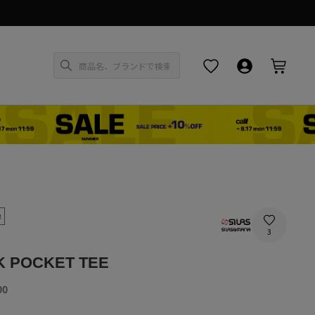
お気に入り
ログイン・新
カー
象
3
K POCKET TEE
SALE
00
PRICE