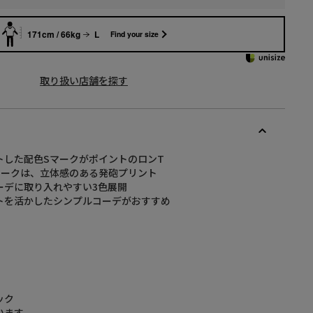
171cm / 66kg
L
Find your size
取り扱い店舗を探す
トした配色SマークがポイントのロンT
マークは、立体感のある発砲プリント
ーデに取り入れやすい3色展開
トを活かしたシンプルコーデがおすすめ
ック
います。