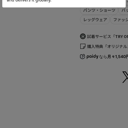
ALL ITEMS
シャツ
い。
M
・商品の色味の目安は
パンツ・ショーツ
バ
・画像の商品はサンプ
レッグウェア
ファッ
L
等が若干異なる場合が
・予約商品など一部商
XL
がございます。
試着サービス「
TRY O
返品について
購入特典「オリジナル
サイズの測り方につい
なら
月々1,540
S