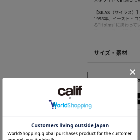
【SILAS（サイラス）
1998年、イースト・ロン
る”Holms”に携わって
ア・マリア・プランテラ/ 
のストリートブランド
「イーストロンドンス
囲気を持つストリート
サイズ・素材
https://www.silasan
素材
【再入荷のお知らせ】
綿100%
完売カラーは「再入荷
171cm 66kgRec
再入荷時にメールまたは
L
原産国
※メールでの再入荷は
中国
※LINEでの再入荷は、
Find out more on yo
※再入荷リクエストは
かじめご了承ください
商品コード
110243011012
【取り扱い注意事項】
（店舗でお問い合わせ
・アテンションタグ・
SILASの他のカテゴリ
・画像の商品は光の照
サイズ
また表示のサイズ感と