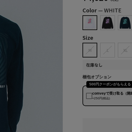
Color
—
WHITE
Size
M
L
XL
在庫なし