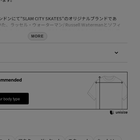
】
ドンにて”SLAM CITY SKATES”のオリジナルブランドであ
いた、ラッセル・ウォーターマン/ Russell Watermanとソフィ
Sofia Maria Pranteraの2人が独立し立ち上げたロンドン発
。
MORE
トリート」と「ストリートシック」をコンセプトに、上品な雰
ウェアを提案。
dmaria.com/
」登録がオススメ！
ommended
LINEでお知らせいたします。
、会員登録が必要となります
calif LINE公式アカウントの友だち追加が必要となります。
ur body type
商品の再入荷やご予約を保証するものではありませんのであら
。
の際には、上記品番をお伝え下さい。）
洗濯表示を必ずご確認の上、ご使用下さい。
射や角度により、実物と色味が異なる場合がございます。
着丈
肩幅
身幅
袖丈
実物は若干異なる場合もございますので、予めご了承くださ