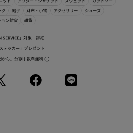
ニット
アウター・ジャケット
スウェット
カットソー
69
48
55
63
、商品単体の画像をご参照ください。
ッグ
帽子
財布・小物
アクセサリー
シューズ
ルとなります。実際の商品と色味、仕様、加工、サイズ、素材
ション雑貨
雑貨
72
52
58
64
ございます。
品につきましては、生産の都合上、お届け時期が前後する場合
76
56
63
65
N SERVICE
」対象
詳細
(cm)
ステッカー」プレゼント
て
円
から。分割手数料無料
Sleeve length
64cm
houlder width
52cm
Width
58cm
Length
72cm