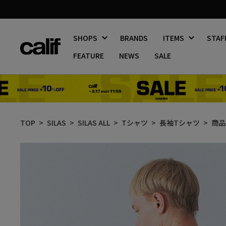
SHOPS
BRANDS
ITEMS
STAF
FEATURE
NEWS
SALE
コ
ン
TOP
SILAS
SILAS ALL
Tシャツ
長袖Tシャツ
商品
テ
ン
ツ
に
ス
キ
ッ
プ
す
る