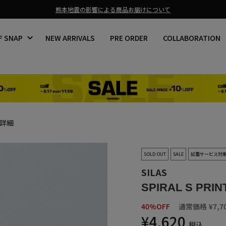
熊本地震の影響による商品お届けについて
ス
ラ
F SNAP
NEW ARRIVALS
PRE ORDER
COLLABORATION
イ
ド
シ
ョ
ー
を
止
め
る
詳細
SOLD OUT
SALE
試着サービス対
SILAS
SPIRAL S PRINT
40%OFF
通常価格
¥7,7
¥4,620
税込