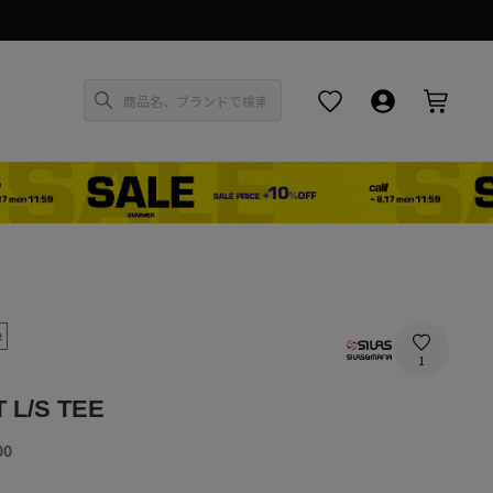
お気に入り
ログイン・新
カー
象
1
 L/S TEE
SALE
00
PRICE