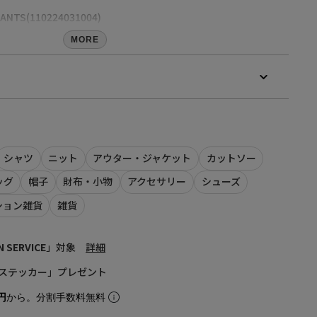
ANTS(110224031004)
MORE
ック
分：ポリエステル100% ﾘﾌﾞ部分：綿98% ポリウレタン2%
22WINTER COLLECTION】
シャツ
ニット
アウター・ジャケット
カットソー
】
ッグ
帽子
財布・小物
アクセサリー
シューズ
」登録がオススメ！
ション雑貨
雑貨
LINEでお知らせいたします。
の際には、上記品番をお伝え下さい。）
、会員登録が必要となります
calif LINE公式アカウントの友だち追加が必要となります。
N SERVICE
」対象
詳細
商品の再入荷やご予約を保証するものではありませんのであら
着丈
肩幅
身幅
袖丈
ステッカー」プレゼント
。
68
61
71
52.5
円
から。分割手数料無料
衣類との摩擦や汗・雨に濡れた場合、色にじみ・移染の恐れが