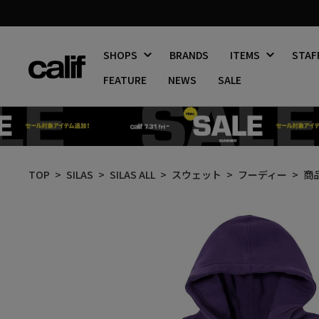
SHOPS
BRANDS
ITEMS
STAF
FEATURE
NEWS
SALE
コ
ン
TOP
SILAS
SILAS ALL
スウェット
フーディー
商
テ
ン
ツ
に
ス
キ
ッ
プ
す
る