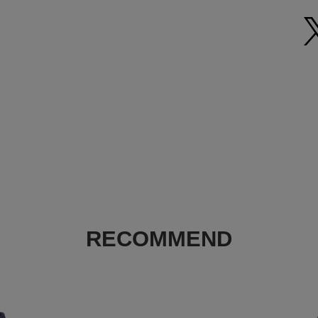
L
有ります。濡れた場合
着用下さい。
XL
・洗濯の際はネットを
・アテンションタグ・
※画像の商品は光の照
サイズの測り方につい
また表示のサイズ感と
い。
※商品の色味の目安は
※画像の商品はサンプ
等が若干異なる場合が
※予約商品など一部商
がございます。
返品について
RECOMMEND