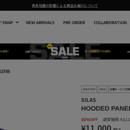
熊本地震の影響による商品お届けについて
ス
ラ
F SNAP
NEW ARRIVALS
PRE ORDER
COLLABORATION
イ
ド
シ
ョ
ー
を
止
め
る
品詳細
SOLD OUT
SALE
試着サービス対
SILAS
HOODED PANEL
50%OFF
通常価格
¥22,
¥11,000
税込