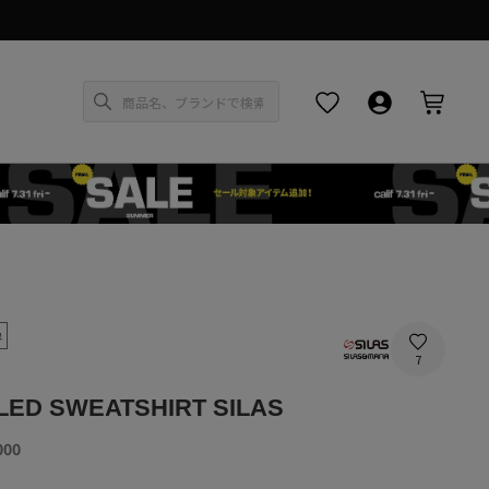
お気に入り
ログイン・新
カー
象
7
ED SWEATSHIRT SILAS
SALE
000
PRICE