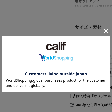
●セットアップ
>>>SWEAT PANELED P
・透け感：なし
・伸縮性：あり
・生地の厚さ：普通
サイズ・素材
・裏地：なし
・シルエット：ベーシ
素材
本体：綿100% 刺繍部
SILASの他のカテゴリ
【SILAS（サイラス） 20
原産国
ALL ITEMS
Tシャツ
中国
【SILAS（サイラス）
パンツ・ショーツ
バ
商品コード
完売カラーは「再入荷
レッグウェア
ファッ
110224012002
再入荷時にメールまたは
（店舗でお問い合わせ
※メールでの再入荷は
※LINEでの再入荷は、
試着サービス「
TRY O
※再入荷リクエストは
サイズ
購入特典「オリジナル
かじめご了承ください
M
なら
月々3,666
【取り扱い注意事項】
・素材の特性上、他の