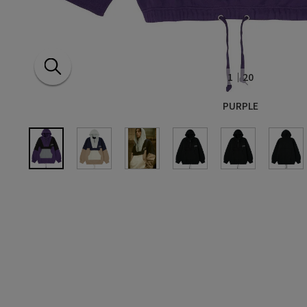
1
｜20
PURPLE