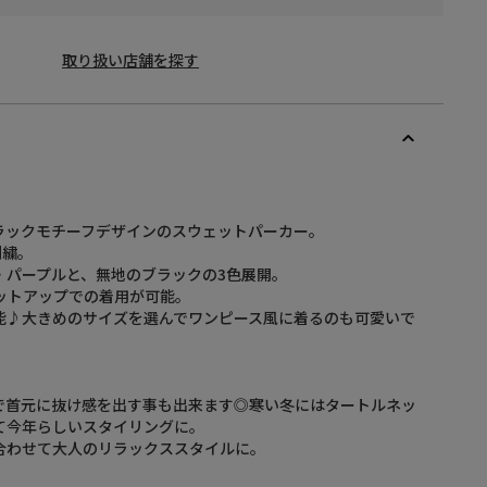
取り扱い店舗を探す
ラックモチーフデザインのスウェットパーカー。
刺繍。
・パープルと、無地のブラックの3色展開。
ットアップでの着用が可能。
能♪大きめのサイズを選んでワンピース風に着るのも可愛いで
で首元に抜け感を出す事も出来ます◎寒い冬にはタートルネッ
て今年らしいスタイリングに。
合わせて大人のリラックススタイルに。