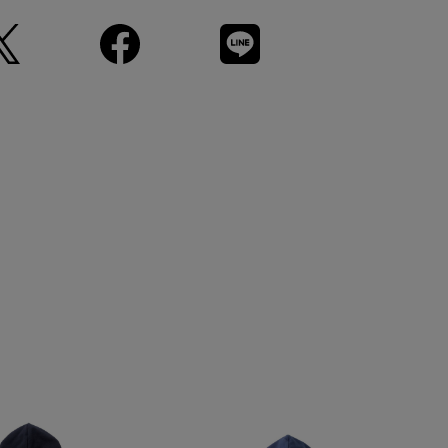
71
64
74
53.5
は素早く拭き取り乾かして下さい。着用時は同系色のものをご
74
67
77
54.5
使用し、手洗いして下さい。
洗濯表示を必ずご確認の上、ご使用下さい。
(cm)
射や角度により、実物と色味が異なる場合がございます。
て
実物は若干異なる場合もございますので、予めご了承くださ
、商品単体の画像をご参照ください。
ルとなります。実際の商品と色味、仕様、加工、サイズ、素材
ございます。
品につきましては、生産の都合上、お届け時期が前後する場合