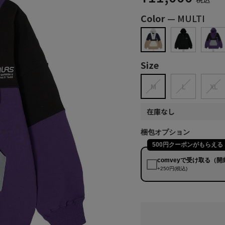
Color
—
MULTI
Size
M
L
XL
在庫なし