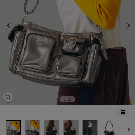
1
｜18