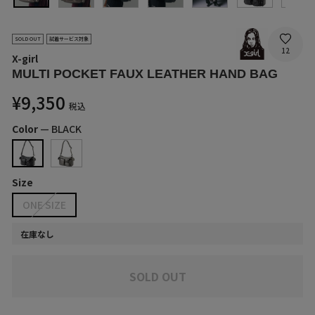
SOLD OUT
試着サービス対象
12
X-girl
MULTI POCKET FAUX LEATHER HAND BAG
通
¥9,350
税込
常
価
Color
—
BLACK
格
Size
ONE SIZE
在庫なし
SOLD OUT