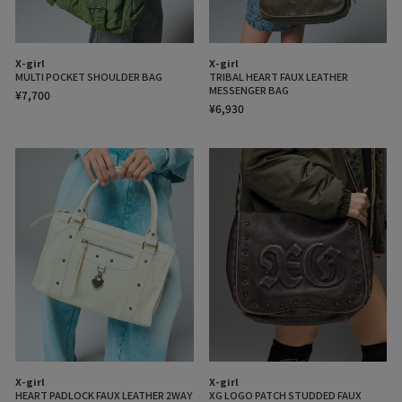
X-girl
X-girl
MULTI POCKET SHOULDER BAG
TRIBAL HEART FAUX LEATHER
MESSENGER BAG
¥7,700
¥6,930
X-girl
X-girl
HEART PADLOCK FAUX LEATHER 2WAY
XG LOGO PATCH STUDDED FAUX