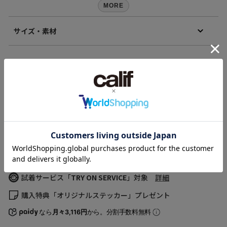
MORE
【再入荷のお知らせ】
完売カラーは「再入荷」登録がオススメ！
サイズ・素材
再入荷時にメールまたはLINEでお知らせいたします。
※メールでの再入荷は、会員登録が必要となります
※LINEでの再入荷は、calif LINE公式アカウントの友だち追加が必要とな
素材
ります。
表地：合成皮革 裏地：ポリエステル100%
※再入荷リクエストは商品の再入荷やご予約を保証するものではありま
X-girlの他のカテゴリ
原産国
せんのであらかじめご了承ください。
中国
ALL ITEMS
Tシャツ
シャツ
ニット
アウター・ジャケット
【取り扱い注意事項】
商品コード
・アテンションタグ・洗濯表示を必ずご確認の上、ご使用下さい。
スウェット
カットソー
タンクトップ
パンツ・ショーツ
105244053003
・画像の商品は光の照射や角度により、実物と色味が異なる場合がござ
（店舗でお問い合わせの際には、上記品番をお伝え下さい。）
スカート
ワンピース
帽子
財布・小物
アクセサリー
います。
また表示のサイズ感と実物は若干異なる場合もございますので、予めご
シューズ
レッグウェア
アンダーウェア
ファッション雑貨
了承ください。
サイズ
縦
横
奥行き
・商品の色味の目安は、商品単体の画像をご参照ください。
雑貨
ライフスタイルグッズ
ホームアクセサリー
ONE SIZE
19
25
8
・画像の商品はサンプルとなります。実際の商品と色味、仕様、加工、
サイズ、素材等が若干異なる場合がございます。
(cm)
・予約商品など一部商品につきましては、生産の都合上、お届け時期が
試着サービス「
TRY ON SERVICE
」対象
詳細
サイズの測り方について
前後する場合がございます。
返品について
購入特典「オリジナルステッカー」プレゼント
なら
月々3,116円
から。分割手数料無料