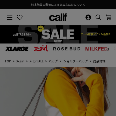
熊本地震の影響による商品お届けについて
ス
ラ
サイトナビゲーション
お気に入り
ログイン・新
検索結果
カ
イ
ド
シ
ョ
ー
を
止
コ
め
ン
る
テ
ン
TOP
X-girl
X-girl ALL
バッグ
ショルダーバッグ
商品詳細
ツ
に
ス
キ
ッ
プ
す
る