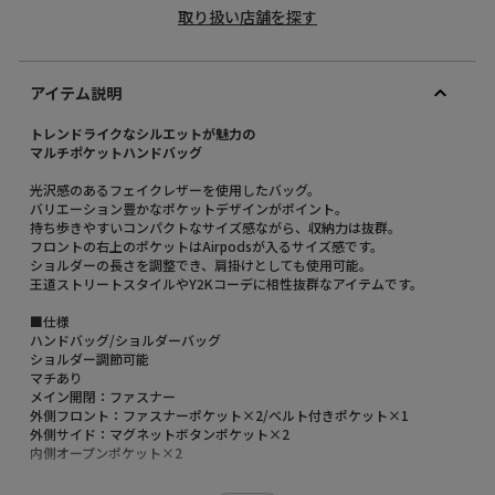
取り扱い店舗を探す
アイテム説明
トレンドライクなシルエットが魅力の
マルチポケットハンドバッグ
光沢感のあるフェイクレザーを使用したバッグ。
バリエーション豊かなポケットデザインがポイント。
持ち歩きやすいコンパクトなサイズ感ながら、収納力は抜群。
フロントの右上のポケットはAirpodsが入るサイズ感です。
ショルダーの長さを調整でき、肩掛けとしても使用可能。
王道ストリートスタイルやY2Kコーデに相性抜群なアイテムです。
■仕様
ハンドバッグ/ショルダーバッグ
ショルダー調節可能
マチあり
メイン開閉：ファスナー
外側フロント：ファスナーポケット×2/ベルト付きポケット×1
外側サイド：マグネットボタンポケット×2
内側オープンポケット×2
【X-girl（エックスガール）】