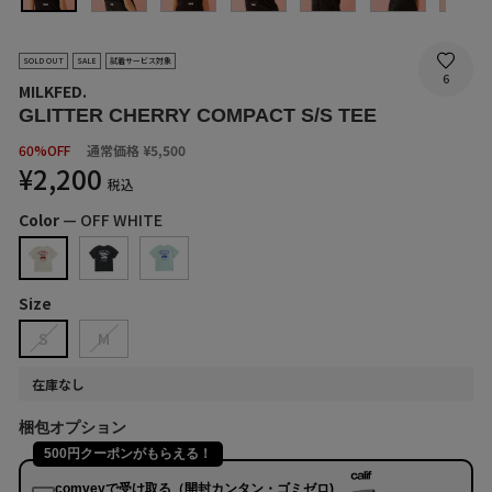
SOLD OUT
SALE
試着サービス対象
6
MILKFED.
GLITTER CHERRY COMPACT S/S TEE
SALE
60%OFF
通常価格
¥5,500
PRICE
¥2,200
税込
Color
—
OFF WHITE
Size
S
M
在庫なし