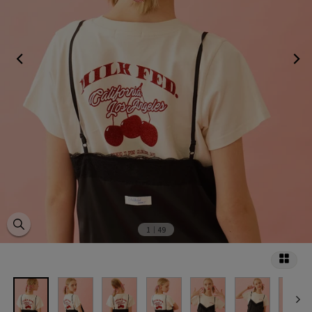
1
｜49