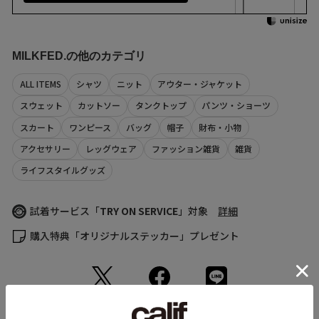
（店舗でお問い合わせの際には、上記品番をお伝え下さい。）
・画像の商品は光の照射や角度により、実物と色味が異なる場合がござ
います。
また表示のサイズ感と実物は若干異なる場合もございますので、予めご
サイズ
着丈
肩幅
身幅
袖丈
了承ください。
S
47
34
46
16
MILKFED.の他のカテゴリ
・商品の色味の目安は、商品単体の画像をご参照ください。
・画像の商品はサンプルとなります。実際の商品と色味、仕様、加工、
M
49
35
48
16.5
サイズ、素材等が若干異なる場合がございます。
ALL ITEMS
シャツ
ニット
アウター・ジャケット
・予約商品など一部商品につきましては、生産の都合上、お届け時期が
(cm)
スウェット
カットソー
タンクトップ
パンツ・ショーツ
前後する場合がございます。
サイズの測り方について
返品について
スカート
ワンピース
バッグ
帽子
財布・小物
アクセサリー
レッグウェア
ファッション雑貨
雑貨
ライフスタイルグッズ
Sleeve length
16cm
Shoulder width
34cm
Width
46cm
試着サービス「
TRY ON SERVICE
」対象
詳細
購入特典「オリジナルステッカー」プレゼント