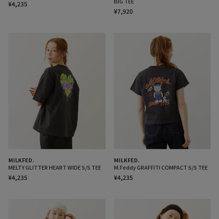
BIG TEE
¥4,235
¥7,920
MILKFED.
MILKFED.
MELTY GLITTER HEART WIDE S/S TEE
M.Feddy GRAFFITI COMPACT S/S TEE
¥4,235
¥4,235