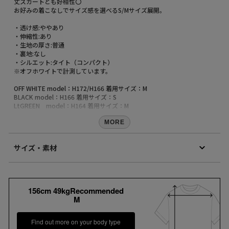
丈スカートとも好相性〇
お好みの着こなしでサイズ感を選べるS/Mサイズ展開。
・透け感:ややあり
・伸縮性:あり
・生地の厚さ:普通
・裏地:なし
・シルエット:タイト（コンパクト）
※オフホワイトで計測しています。
OFF WHITE model：H172/H166 着用サイズ：M
BLACK model：H166 着用サイズ：S
LtGREEN model：H164 着用サイズ：M
【MILKFED.（ミルクフェド）】
MORE
【再入荷のお知らせ】
サイズ・素材
完売カラーは「再入荷」登録がオススメ！
再入荷時にメールまたはLINEでお知らせいたします。
※メールでの再入荷は、会員登録が必要となります
素材
※LINEでの再入荷は、calif LINE公式アカウントの友だち追加が必要とな
綿100%
ります。
156cm 49kgRecommended
原産国
※再入荷リクエストは商品の再入荷やご予約を保証するものではありま
M
中国
せんのであらかじめご了承ください。
商品コード
【取り扱い注意事項】
Find out more on your body type
103251011016
・アテンションタグ・洗濯表示を必ずご確認の上、ご使用下さい。