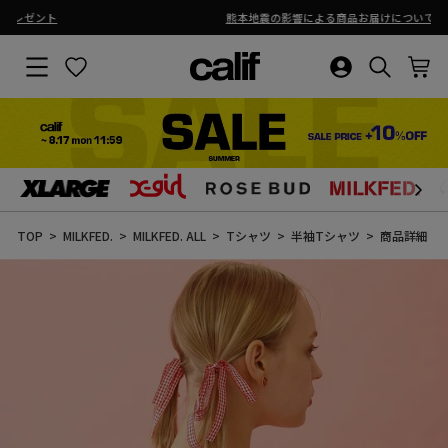
熊本地震の影響による商品お届けについて
ス
ラ
サイトナビゲーション
お気に入り
ログイン・新
検索結果
カ
イ
ド
シ
ョ
ー
を
止
コ
め
ン
る
テ
ン
TOP
MILKFED.
MILKFED. ALL
Tシャツ
半袖Tシャツ
商品詳細
ツ
に
ス
キ
ッ
プ
す
る