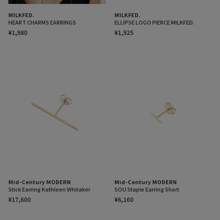
【MILKFED.（ミルクフェド）】
MILKFED.
MILKFED.
HEART CHARMS EARRINGS
ELLIPSE LOGO PIERCE MILKFED.
【再入荷のお知らせ】
¥1,980
¥1,925
完売カラーは「再入荷」登録がオススメ！
再入荷時にメールまたはLINEでお知らせいたします。
※メールでの再入荷は、会員登録が必要となります
※LINEでの再入荷は、calif LINE公式アカウントの友だち追加が必要とな
ります。
※再入荷リクエストは商品の再入荷やご予約を保証するものではありま
せんのであらかじめご了承ください。
【取り扱い注意事項】
・アテンションタグ・洗濯表示を必ずご確認の上、ご使用下さい。
・画像の商品は光の照射や角度により、実物と色味が異なる場合がござ
います。
また表示のサイズ感と実物は若干異なる場合もございますので、予めご
了承ください。
・商品の色味の目安は、商品単体の画像をご参照ください。
・画像の商品はサンプルとなります。実際の商品と色味、仕様、加工、
サイズ、素材等が若干異なる場合がございます。
・予約商品など一部商品につきましては、生産の都合上、お届け時期が
Mid-Century MODERN
Mid-Century MODERN
前後する場合がございます。
Stick Earring Kathleen Whitaker
SOU Staple Earring Short
返品について
¥17,600
¥6,160