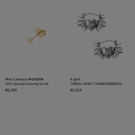
Mid-Century MODERN
X-girl
SOU Spangle Earring Small
TRIBAL HEART CHARM EARRINGS
¥6,160
¥2,310