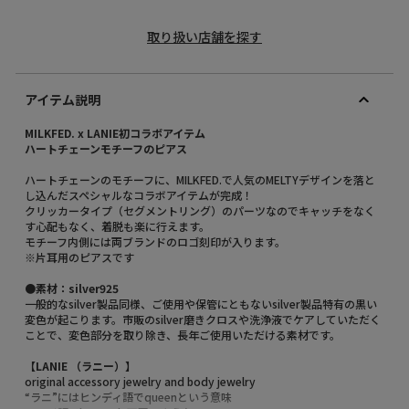
取り扱い店舗を探す
アイテム説明
MILKFED. x LANIE初コラボアイテム
ハートチェーンモチーフのピアス
ハートチェーンのモチーフに、MILKFED.で人気のMELTYデザインを落と
し込んだスペシャルなコラボアイテムが完成！
クリッカータイプ（セグメントリング）のパーツなのでキャッチをなく
す心配もなく、着脱も楽に行えます。
モチーフ内側には両ブランドのロゴ刻印が入ります。
※片耳用のピアスです
●素材：silver925
一般的なsilver製品同様、ご使用や保管にともないsilver製品特有の黒い
変色が起こります。市販のsilver磨きクロスや洗浄液でケアしていただく
ことで、変色部分を取り除き、長年ご使用いただける素材です。
【LANIE （ラニー）】
original accessory jewelry and body jewelry
“ラニ”にはヒンディ語でqueenという意味