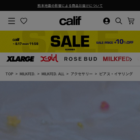
熊本地震の影響による商品お届けについて
ス
ラ
サイトナビゲーション
お気に入り
ログイン・新
検索結果
カ
イ
ド
シ
ョ
ー
を
止
コ
め
ン
る
テ
ン
TOP
MILKFED.
MILKFED. ALL
アクセサリー
ピアス・イヤリング
ツ
に
ス
キ
ッ
プ
す
る