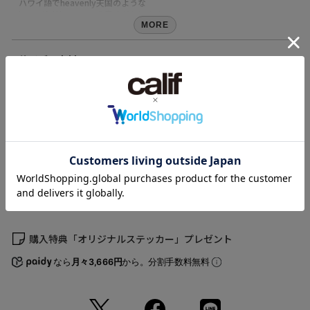
ハワイ語でheavenly天国のような
beautiful美しいという意味があります
自分の心が感じていること自分の心が本当に求めるものに正直になって
MORE
わたしはわたしのqueenになっていく
天国のようないまを現実に生きる
サイズ・素材
美しいひと
たくさんの矛盾と曖昧さでできた
素材
内面や気分を表現するジュエリー
SILVER925
MILKFED.の他のカテゴリ
原産国
- - - - - - - - - - - - - - - - - - - - - - - - - - - -- - - - - -
日本
●商品がお手元に届きましたら、速やかにご確認をお願いいたします。
ALL ITEMS
Tシャツ
シャツ
ニット
アウター・ジャケット
商品コード
●当店に責任のある場合（商品違い、不良等）以外を理由とする返品交
スウェット
カットソー
タンクトップ
パンツ・ショーツ
103244054013
換は原則受付できません。
（店舗でお問い合わせの際には、上記品番をお伝え下さい。）
スカート
ワンピース
バッグ
帽子
財布・小物
●初期不良の場合は、ご購入後1週間以内にご購入店へお問い合せくださ
レッグウェア
ファッション雑貨
雑貨
ライフスタイルグッズ
い。
サイズ
縦
横
ONE SIZE
1.5
1.6
●お届け後すぐに開封していなかった等の理由で、ご購入後1週間を超え
購入特典「オリジナルステッカー」プレゼント
てお問合せいただきましたものにつきましては有償でのご対応となりま
(cm)
す。ご注意ください。
サイズの測り方について
- - - - - - - - - - - - - - - - - - - - - - - - - - - -- - - - -
なら
月々3,666円
から。分割手数料無料
※ご使用上の注意
アクセサリー・ジュエリーは、繊細でとてもデリケートです。
ぶつけたり落としたりしないようで注意ください。