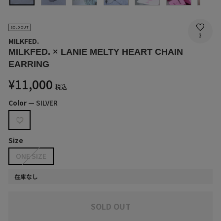
SOLD OUT
3
MILKFED.
MILKFED. × LANIE MELTY HEART CHAIN
EARRING
通
¥11,000
税込
常
価
Color
—
SILVER
格
Size
ONE SIZE
在庫なし
SOLD OUT