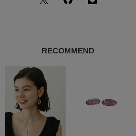
体質によって、かゆみ・かぶれを生じる場合があります。
皮膚に異常を感じたときは、ご使用をおやめいただき専門医にご相談く
ださい。
力仕事や激しいスポーツをする時、就寝時や幼児の世話をする時、着脱
時など、体に思わぬ危害を及ぼす場合や紛失することがありますので、
お取り扱いにはご注意ください。また、お子様が誤飲されないようご注
意ください。
RECOMMEND
一部デザインの商品では、尖り箇所が皮膚等に引っ掛かり怪我をする恐
れや、衣服等を傷つけてしまう恐れがありますので、お取り扱いにご注
意ください。
機械等の隙間にアクセサリー・ジュエリーがはまり込み、破損させてしま
う恐れがありますのでご注意ください。
サウナ等高温の場所、あるいはスキー場等極寒地でのご使用は、火傷・
凍傷の原因となる場合がありますので、着用を避けてください。
ご使用後は、汗・皮脂・化粧品等の汚れを柔らかい布で拭き取り、直射
日光や埃を避け、湿度の低いところで保管してください。
Silver925,K18,K10,Pt製品は入浴時に着用頂いても品質に問題ありませ
ん（温泉は不可）が、紛失・破損・怪我等を避ける観点では外されるこ
とをお勧めします。