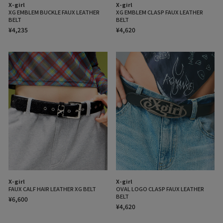
X-girl
X-girl
XG EMBLEM BUCKLE FAUX LEATHER
XG EMBLEM CLASP FAUX LEATHER
BELT
BELT
¥4,235
¥4,620
X-girl
X-girl
FAUX CALF HAIR LEATHER XG BELT
OVAL LOGO CLASP FAUX LEATHER
BELT
¥6,600
¥4,620