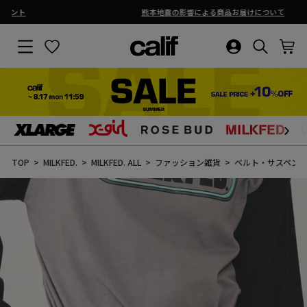
熊本地震の影響による商品お届けについて
ス
ラ
サイトナビゲーション
お気に入り
ログイン・新
検索結果
カ
イ
ド
シ
ョ
ー
を
止
コ
め
ン
る
テ
ン
TOP
MILKFED.
MILKFED. ALL
ファッション雑貨
ベルト・サスペン
ツ
に
ス
キ
ッ
プ
す
る