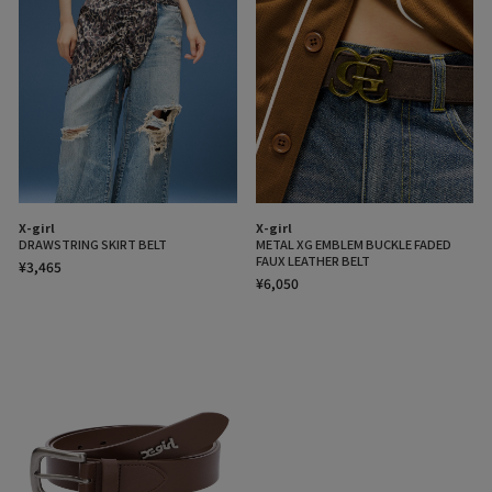
X-girl
X-girl
DRAWSTRING SKIRT BELT
METAL XG EMBLEM BUCKLE FADED
FAUX LEATHER BELT
¥3,465
¥6,050