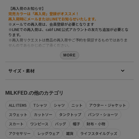
【再入荷のお知らせ】
完売カラーは「再入荷」登録がオススメ！
再入荷時にメールまたはLINEでお知らせいたします。
※メールでの再入荷は、会員登録が必要となります
※LINEでの再入荷は、calif LINE公式アカウントの友だち追加が必要とな
ります。
※再入荷リクエストは商品の再入荷やご予約を保証するものではありま
せんのであらかじめご了承ください。
【取り扱い注意事項】
MORE
・アテンションタグ・洗濯表示を必ずご確認の上、ご使用下さい。
・画像の商品は光の照射や角度により、実物と色味が異なる場合がござ
サイズ・素材
います。
また表示のサイズ感と実物は若干異なる場合もございますので、予めご
了承ください。
素材
・商品の色味の目安は、商品単体の画像をご参照ください。
本体：牛革 バックル：亜鉛合金
・画像の商品はサンプルとなります。実際の商品と色味、仕様、加工、
MILKFED.の他のカテゴリ
原産国
サイズ、素材等が若干異なる場合がございます。
日本
・予約商品など一部商品につきましては、生産の都合上、お届け時期が
ALL ITEMS
Tシャツ
シャツ
ニット
アウター・ジャケット
前後する場合がございます。
商品コード
返品について
スウェット
カットソー
タンクトップ
パンツ・ショーツ
103243054001
（店舗でお問い合わせの際には、上記品番をお伝え下さい。）
スカート
ワンピース
バッグ
帽子
財布・小物
アクセサリー
レッグウェア
雑貨
ライフスタイルグッズ
サイズ
全長
幅