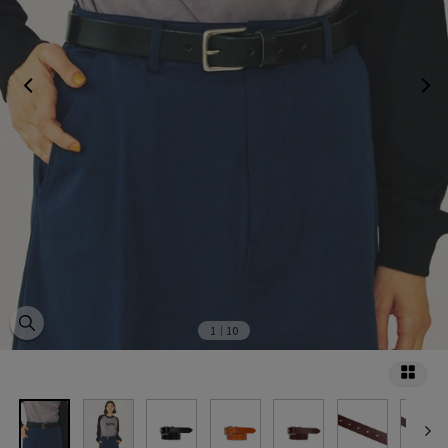
1
｜10