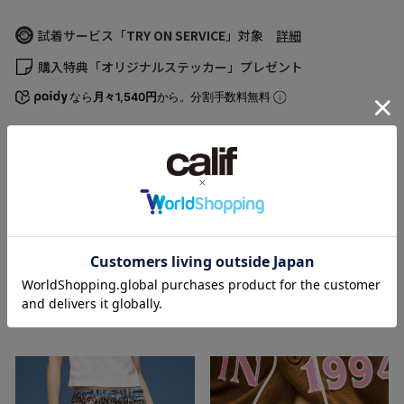
ONESIZE
95
2.8
試着サービス「
TRY ON SERVICE
」対象
詳細
(cm)
サイズの測り方について
購入特典「オリジナルステッカー」プレゼント
なら
月々1,540円
から。分割手数料無料
RANKING