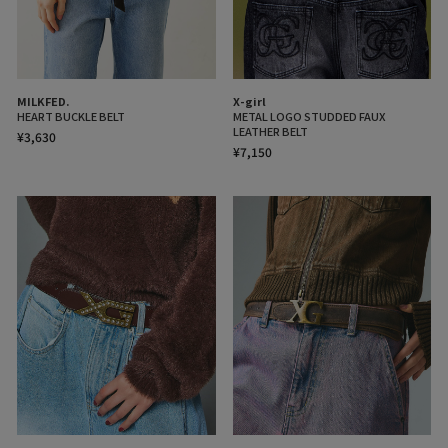
MILKFED.
X-girl
HEART BUCKLE BELT
METAL LOGO STUDDED FAUX
LEATHER BELT
¥3,630
¥7,150