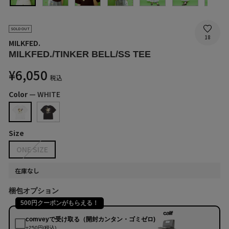
SOLD OUT
18
MILKFED.
MILKFED./TINKER BELL/SS TEE
通
¥6,050
税込
常
価
Color
—
WHITE
格
Size
ONE SIZE
在庫なし