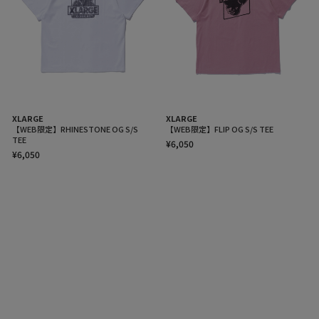
XLARGE
XLARGE
【WEB限定】RHINESTONE OG S/S
【WEB限定】FLIP OG S/S TEE
TEE
¥6,050
¥6,050