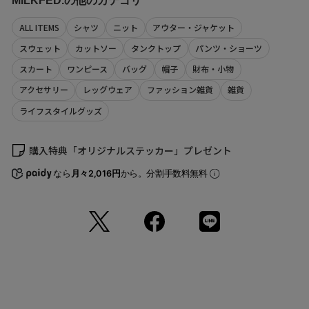
MILKFED.の他のカテゴリ
原産国
中国
【取り扱い注意事項】
ALL ITEMS
シャツ
ニット
アウター・ジャケット
・蛍光剤配合の表示のある洗剤は使用しないでください。
商品コード
・洗濯の際はネットを使用してください。
スウェット
カットソー
タンクトップ
パンツ・ショーツ
103242011036
・プリント部分は永久的なものでは無く、もまれたり擦られたりします
（店舗でお問い合わせの際には、上記品番をお伝え下さい。）
スカート
ワンピース
バッグ
帽子
財布・小物
と徐々に薄くなります。
・アテンションタグ・洗濯表示を必ずご確認の上、ご使用下さい。
アクセサリー
レッグウェア
ファッション雑貨
雑貨
※画像の商品は光の照射や角度により、実物と色味が異なる場合がござ
サイズ
着丈
肩幅
身幅
袖丈
います。
ライフスタイルグッズ
ONESIZE
60
47
49
17
また表示のサイズ感と実物は若干異なる場合もございますので、予めご
了承ください。
(cm)
※商品の色味の目安は、商品単体の画像をご参照ください。
購入特典「オリジナルステッカー」プレゼント
サイズの測り方について
※画像の商品はサンプルとなります。実際の商品と色味、仕様、加工、
サイズ、素材等が若干異なる場合がございます。
なら
月々2,016円
から。分割手数料無料
※予約商品など一部商品につきましては、生産の都合上、お届け時期が
前後する場合がございます。
返品について