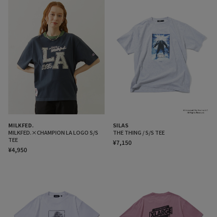
MILKFED.
SILAS
MILKFED.×CHAMPION LA LOGO S/S
THE THING / S/S TEE
TEE
¥7,150
¥4,950