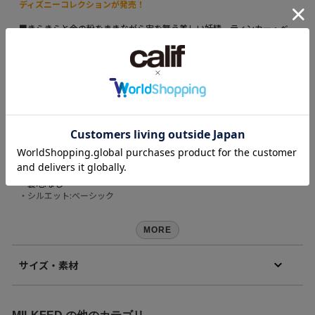
ディズニーコレクションが発売！
■きらきらと金の粉をまきながら宙を舞う美しい妖精、ティンカー・ベ
ル
■キラキラの金の粉をイメージしたラメプリントがポイントの半袖Tシャ
ツ
■フロントのMILKFED.ロゴも同じくゴールドのラメプリント
●シリーズ
>>>(103242054015)MILKFED./TINKER BELL/POUCH
>>>(103242054016)MILKFED./TINKER BELL/KEY CHAIN
・透け感:あり
・伸縮性:あり
・生地の厚さ:普通
・裏地:なし
・シルエット:ベーシック
【MILKFED.（ミルクフェド）】
MORE
完売カラーは「再入荷」登録がオススメ！
再入荷時にメールまたはLINEでお知らせいたします。
サイズ・素材
※メールでの再入荷は、会員登録が必要となります
※LINEでの再入荷は、calif LINE公式アカウントの友だち追加が必要とな
ります。
素材
※再入荷リクエストは商品の再入荷やご予約を保証するものではありま
本体：綿100% ﾘﾌﾞ部分：綿95% ポリウレタン5%
せんのであらかじめご了承ください。