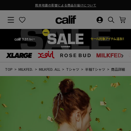
熊本地震の影響による商品お届けについて
ス
ラ
サイトナビゲーション
お気に入り
ログイン・新
検索結果
カ
イ
ド
シ
ョ
ー
を
止
コ
め
ン
る
テ
ン
TOP
MILKFED.
MILKFED. ALL
Tシャツ
半袖Tシャツ
商品詳細
ツ
に
ス
キ
ッ
プ
す
る