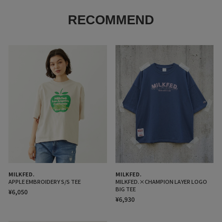
RECOMMEND
MILKFED.
MILKFED.
APPLE EMBROIDERY S/S TEE
MILKFED.×CHAMPION LAYER LOGO
BIG TEE
¥6,050
¥6,930