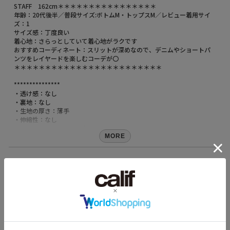
STAFF 162cm＊＊＊＊＊＊＊＊＊＊＊＊＊＊＊＊
年齢：20代後半／普段サイズ:ボトムM・トップスM／レビュー着用サイ
ズ：1
サイズ感：丁度良い
着心地：さらっとしていて着心地がラクです
おすすめコーディネート：スリットが深めなので、デニムやショートパ
ンツをレイヤードを楽しむコーデが〇
＊＊＊＊＊＊＊＊＊＊＊＊＊＊＊＊＊＊＊＊＊＊＊＊
***************
・透け感：なし
・裏地：なし
・生地の厚さ：薄手
・伸縮性：なし
・シルエット：ベーシック
***************
MORE
【FILL THE BILL(フィルザビル)】
サイズ・素材
必要とされる物、要求を満たす、望みが叶うという意味であるフィル ザ
ビル。生地、縫製、シルエットを追求する事で、自然と“良い雰囲気”に
なる物を提供する。着る人自身が洋服自体が出す雰囲気を感じれば、都
素材
会的にもなり野暮ったくもなる、その人自身が反映され、自由に思うが
レーヨン52% 綿48%
ままに着られる洋服を目指す。
158cm 51kgRecommended
原産国
Knee +15cm
中国
【Select By Styles(スタイルス)】