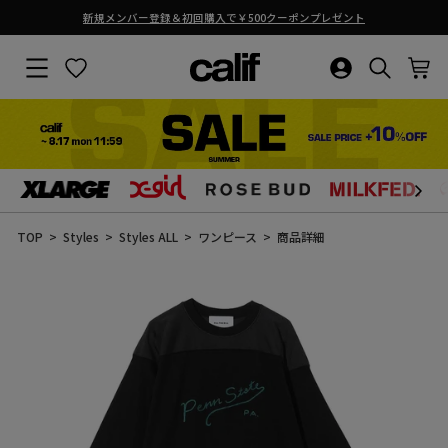
ーポンプレゼント
熊本地震の影響による商品お届けについ
ス
ラ
サイトナビゲーション
お気に入り
ログイン・新
検索結果
カ
イ
ド
シ
ョ
ー
を
止
コ
め
ン
る
テ
ン
TOP
Styles
Styles ALL
ワンピース
商品詳細
ツ
に
ス
キ
ッ
プ
す
る