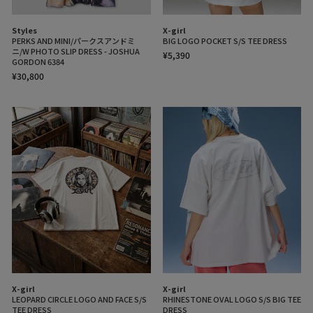
Styles
X-girl
PERKS AND MINI/パークスアンドミ
BIG LOGO POCKET S/S TEE DRESS
ニ/W PHOTO SLIP DRESS - JOSHUA
¥5,390
GORDON 6384
¥30,800
X-girl
X-girl
LEOPARD CIRCLE LOGO AND FACE S/S
RHINESTONE OVAL LOGO S/S BIG TEE
TEE DRESS
DRESS