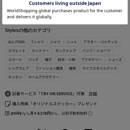
商品コード
Find out more on your body type
192221041004
【Styles（スタイルス）】
（店舗でお問い合わせの際には、上記品番をお伝え下さい。）
完売カラーは「再入荷」登録がオススメ！
再入荷時にメールまたはLINEでお知らせいたします。
サイズ
着丈
肩幅
身幅
袖丈
※メールでの再入荷は、会員登録が必要となります
1
108.5
54
52
38
Stylesの他のカテゴリ
※LINEでの再入荷は、calif LINE公式アカウントの友だち追加が必要とな
ります。
(cm)
※再入荷リクエストは商品の再入荷やご予約を保証するものではありま
ALL ITEMS
Tシャツ
シャツ
ニット
アウター・ジャケット
サイズの測り方について
せんのであらかじめご了承ください。
スウェット
カットソー
タンクトップ
パンツ・ショーツ
【取り扱い注意事項】
スカート
バッグ
帽子
財布・小物
アクセサリー
シューズ
※画像の商品は光の照射や角度により、実物と色味が異なる場合がござ
Shoulder width
54cm
います。
レッグウェア
ファッション雑貨
雑貨
ライフスタイルグッズ
また表示のサイズ感と実物は若干異なる場合もございますので、予めご
Sleeve length
38cm
了承ください。
キッチン
ホームアクセサリー
Width
52cm
※商品の色味の目安は、商品単体の画像をご参照ください。
※画像の商品はサンプルとなります。実際の商品と色味、仕様、加工、
サイズ、素材等が若干異なる場合がございます。
試着サービス「
TRY ON SERVICE
」対象
詳細
※予約商品など一部商品につきましては、生産の都合上、お届け時期が
前後する場合がございます。
購入特典「オリジナルステッカー」プレゼント
返品について
なら
月々4,216円
から。分割手数料無料
Length
108.5cm