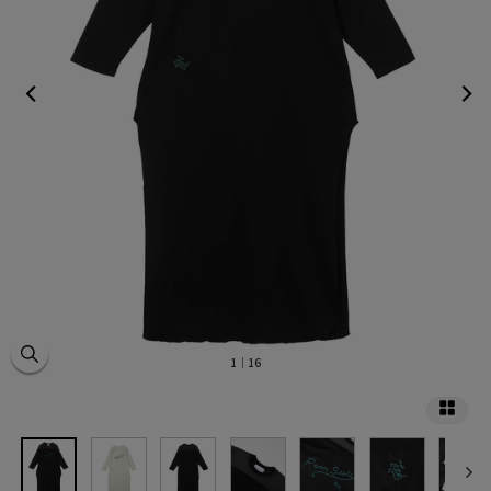
1
｜16