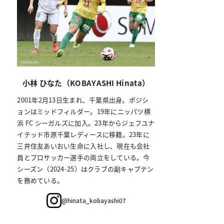
小林 ひなた（KOBAYASHI Hinata）
2001年2月13日生まれ、千葉県出身。ポジシ
ョンはミッドフィルダー。19年にニッパツ横
浜 FC シーガルズに加入。23年からジェフユナ
イテッド市原千葉レディースに移籍。23年に
三井住友あいおい生命に入社し、現在も会社
員とプロサッカー選手の両立をしている。今
シーズン（2024-25）はクラブの副キャプテン
を務めている。
@hinata_kobayashi07