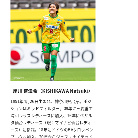
岸川 奈津希（KISHIKAWA Natsuki）
1991年4月26日生まれ、神奈川県出身。ポジ
ションはミッドフィルダー。09年に三菱重工
浦和レッズレディースに加入、16年にベガル
タ仙台レディース（現：マイナビ仙台レディ
ース）に移籍。18年にドイツのBVクロッペン
ブルクへ加入。20年からジェフユナイテッド