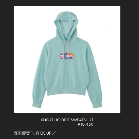
SHORT HOODIE SWEATSHIRT
¥10,450
野田愛実 ＼PICK UP／