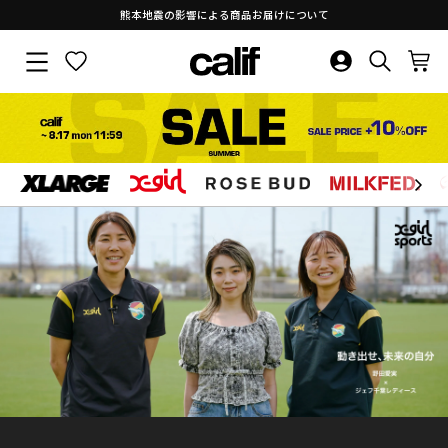
新規メンバー登録＆初回購入で￥500クーポンプレゼント
ス
お気に入り
ログイン・新
検索結果
カ
ラ
サイトナビゲーション
イ
ド
シ
ョ
ー
を
コ
止
ン
め
テ
ン
る
ツ
に
ス
キ
ッ
プ
す
る