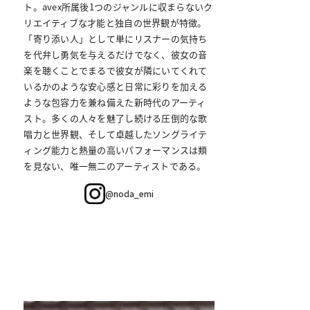
ト。avex所属後1つのジャンルに収まらないク
リエイティブな才能と独自の世界観が特徴。
「寄り添い人」として単にリスナーの気持ち
を代弁し勇気を与えるだけでなく、彼女の音
楽を聴くことでまるで彼女が隣にいてくれて
いるかのような安心感と日常に彩りを加える
ような包容力を兼ね備えた新時代のアーティ
スト。多くの人々を魅了し続ける圧倒的な歌
唱力と世界観、そして卓越したソングライテ
ィング能力と熱量の高いパフォーマンスは類
を見ない、唯一無二のアーティストである。
@noda_emi