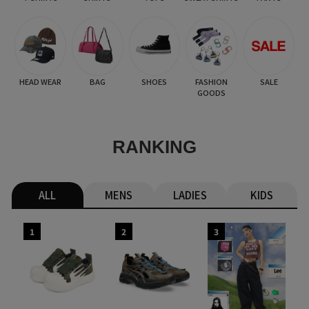
HEAD WEAR
BAG
SHOES
FASHION
SALE
GOODS
RANKING
ALL
MENS
LADIES
KIDS
1
2
3