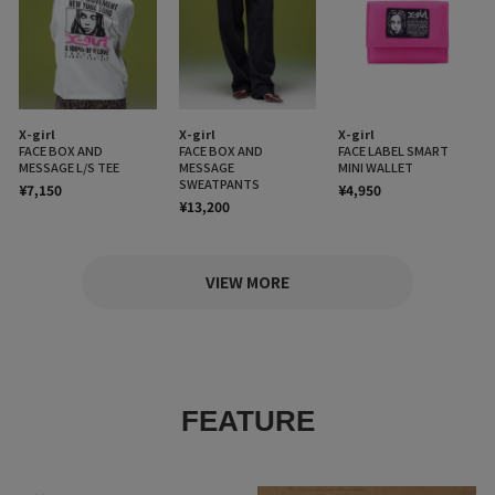
X-girl
X-girl
X-girl
FACE BOX AND
FACE BOX AND
FACE LABEL SMART
MESSAGE L/S TEE
MESSAGE
MINI WALLET
SWEATPANTS
¥7,150
¥4,950
¥13,200
VIEW MORE
FEATURE