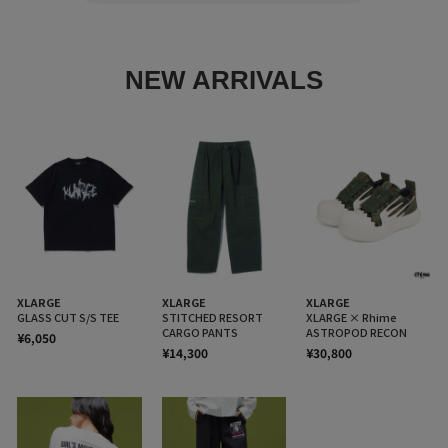
NEW ARRIVALS
XLARGE
XLARGE
XLARGE
GLASS CUT S/S TEE
STITCHED RESORT
XLARGE × Rhime
CARGO PANTS
ASTROPOD RECON
¥6,050
¥14,300
¥30,800