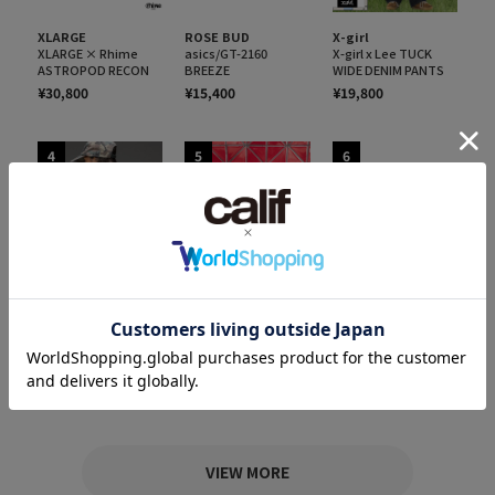
XLARGE
ROSE BUD
X-girl
XLARGE × Rhime
asics/GT-2160
X-girl x Lee TUCK
ASTROPOD RECON
BREEZE
WIDE DENIM PANTS
¥30,800
¥15,400
¥19,800
4
5
6
予約特典対象
ROSE BUD
XLARGE
BIRKENSTOCK/BOST
DRAWING OG S/S TEE
X-girl
ON
¥6,050
FACE PATCH STADIUM
¥24,200
JACKET
¥22,000
VIEW MORE