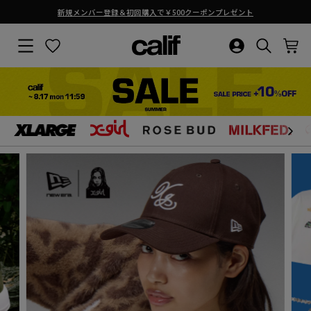
熊本地震の影響による商品お届けについて
ス
ラ
サイトナビゲーション
お気に入り
ログイン・新
検索結果
カ
calif（カ
イ
ド
シ
リ
ョ
ー
を
フ）
止
コ
め
ン
る
テ
公
ン
ツ
式
に
ス
キ
サ
ッ
プ
す
イ
る
ト